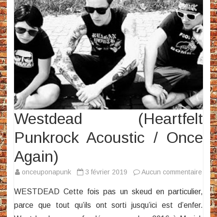
Westdead (Heartfelt
Punkrock Acoustic / Once
Again)
sur
onceuponapunk
3 février 2019
Aucun commentaire
Wes
WESTDEAD Cette fois pas un skeud en particulier,
(Hear
parce que tout qu’ils ont sorti jusqu’ici est d’enfer.
Punk