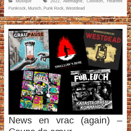
Musique
2022
,
Allemagne
,
Coloxton
,
Heartfelt
Punkrock
,
Munich
,
Punk Rock
,
Westdead
News en vrac (again) –