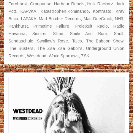
Fornhorst
,
Graupause
,
Harbour Rebels
,
Hulk Räckorz
,
Jack
Pott
,
KAFVKA
,
Katastrophen-Kommando
,
Kontrasto
,
Krav
Boca
,
LAPAKA
,
Mad Butcher Records
,
Matt DeeCrack
,
NH3
,
Pankhurst
,
Primetime Failure
,
Proletkult Radio
,
Radio
Havanna
,
Sinnfrei
,
Slime
,
Smile And Burn
,
Snuff
,
Sondaschule
,
Swallow's Rose
,
Talco
,
The Baboon Show
,
The Busters
,
The Zsa Zsa Gabor's
,
Underground Union
Records
,
Westdead
,
White Sparrows
,
ZSK