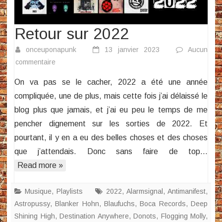
Retour sur 2022
onceuponapunk
13 janvier 2023
Aucun
sur
commentaire
Retour
On va pas se le cacher, 2022 a été une année
sur
compliquée, une de plus, mais cette fois j’ai délaissé le
2022
blog plus que jamais, et j’ai eu peu le temps de me
pencher dignement sur les sorties de 2022. Et
pourtant, il y en a eu des belles choses et des choses
que j’attendais. Donc sans faire de top…
Read more »
Musique
,
Playlists
2022
,
Alarmsignal
,
Antimanifest
,
Astropussy
,
Blanker Hohn
,
Blaufuchs
,
Boca Records
,
Deep
Shining High
,
Destination Anywhere
,
Donots
,
Flogging Molly
,