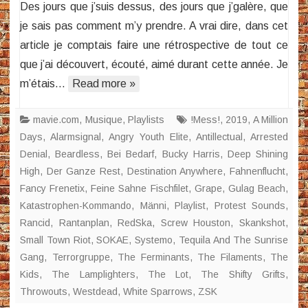
Des jours que j’suis dessus, des jours que j’galère, que
je sais pas comment m’y prendre. A vrai dire, dans cet
article je comptais faire une rétrospective de tout ce
que j’ai découvert, écouté, aimé durant cette année. Je
m’étais…
Read more »
mavie.com
,
Musique
,
Playlists
!Mess!
,
2019
,
A Million
Days
,
Alarmsignal
,
Angry Youth Elite
,
Antillectual
,
Arrested
Denial
,
Beardless
,
Bei Bedarf
,
Bucky Harris
,
Deep Shining
High
,
Der Ganze Rest
,
Destination Anywhere
,
Fahnenflucht
,
Fancy Frenetix
,
Feine Sahne Fischfilet
,
Grape
,
Gulag Beach
,
Katastrophen-Kommando
,
Männi
,
Playlist
,
Protest Sounds
,
Rancid
,
Rantanplan
,
RedSka
,
Screw Houston
,
Skankshot
,
Small Town Riot
,
SOKAE
,
Systemo
,
Tequila And The Sunrise
Gang
,
Terrorgruppe
,
The Ferminants
,
The Filaments
,
The
Kids
,
The Lamplighters
,
The Lot
,
The Shifty Grifts
,
Throwouts
,
Westdead
,
White Sparrows
,
ZSK