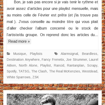
Bon, je sais pas encore si je vais tenir le rythme et
Février
avoir assez d’articles pour une playlist mensuelle, mais
2019
au moins celle de Février est prête (et j’la trouve pas
mal ). J’vous conseille au moindre titre qui vous plait
d’aller checker l’album concerné ou le stock de
l’artiste/du groupe. On reprend donc les articles du…
Read more »
Musique
,
Playlists
Alarmsignal
,
Beardless
,
Destination Anywhere
,
Fancy Frenetix
,
Joe Strummer
,
Laurel
Aitken
,
North Alone
,
Playlist
,
Rancid
,
Rantanplan
,
Scrapy
,
Spotify
,
TATSG
,
The Clash
,
The Real McKenzies
,
Westdead
,
White Sparrows
,
ZSK