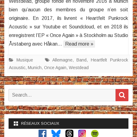
Westdead, groupe fondé en novembre 2016 à Munich
Acou
bien qu’aucun des membres du groupe n’en soit
/
Onc
originaire. En 2017, ils livrent « Heartfelt Punkrock
Agai
Acoustic » sur Youtube et Soundcloud, et en 2018 ils
enregistrent l’EP « Once Again » à Stockholm au Studio
Årstaberg avec Håkan…
Read more »
Musique
Allemagne
,
Band
,
Heartfelt Punkrock
Acoustic
,
Munich
,
Once Again
,
Westdead
Search
Sear
for:
RÉSEAUX SOCIAUX