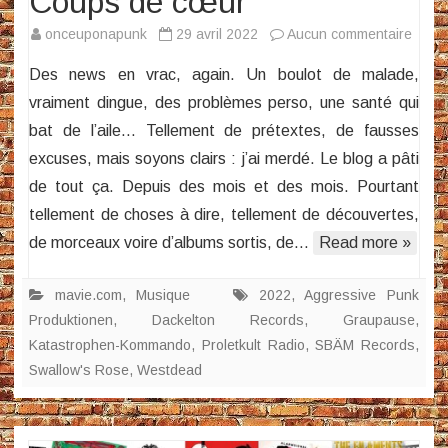
Coups de cœur
sur
onceuponapunk
29 avril 2022
Aucun commentaire
News
Des news en vrac, again. Un boulot de malade,
en
vraiment dingue, des problèmes perso, une santé qui
vrac
bat de l’aile… Tellement de prétextes, de fausses
(agai
excuses, mais soyons clairs : j’ai merdé. Le blog a pâti
–
Coup
de tout ça. Depuis des mois et des mois. Pourtant
de
tellement de choses à dire, tellement de découvertes,
cœur
de morceaux voire d’albums sortis, de…
Read more »
mavie.com
,
Musique
2022
,
Aggressive Punk
Produktionen
,
Dackelton Records
,
Graupause
,
Katastrophen-Kommando
,
Proletkult Radio
,
SBÄM Records
,
Swallow's Rose
,
Westdead