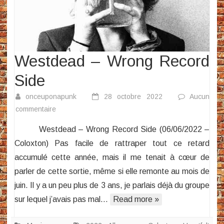
Westdead – Wrong Record
Side
onceuponapunk
28 octobre 2022
Aucun
sur
commentaire
Westdead
Westdead – Wrong Record Side (06/06/2022 –
–
Coloxton) Pas facile de rattraper tout ce retard
Wrong
accumulé cette année, mais il me tenait à cœur de
Record
parler de cette sortie, même si elle remonte au mois de
Side
juin. Il y a un peu plus de 3 ans, je parlais déjà du groupe
sur lequel j’avais pas mal…
Read more »