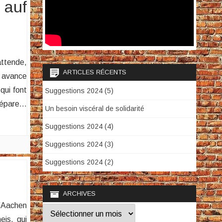
 auf
attende,
ARTICLES RÉCENTS
n avance
qui font
Suggestions 2024 (5)
prépare…
Un besoin viscéral de solidarité
Suggestions 2024 (4)
Suggestions 2024 (3)
Suggestions 2024 (2)
ARCHIVES
d’Aachen
Archives
eis, qui