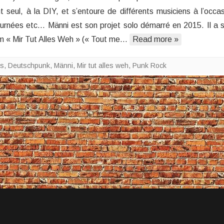
Mir
ut seul, à la DIY, et s’entoure de différents musiciens à l’occa
Tut
ournées etc… Männi est son projet solo démarré en 2015. Il a s
Alles
Weh
um « Mir Tut Alles Weh » (« Tout me…
Read more »
ds
,
Deutschpunk
,
Männi
,
Mir tut alles weh
,
Punk Rock