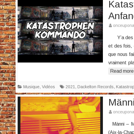
Kata
Anfan
onceupon
Y’a des nou
et des fois,
que nous fa
vraiment pl
Read more
Musique
,
Vidéos
2021
,
Dackelton Records
,
Katastr
Männi
onceupon
Männi – Mir
(Aix-la-Cha