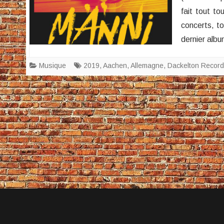
fait tout to
concerts, t
dernier alb
Musique
2019
,
Aachen
,
Allemagne
,
Dackelton Recor