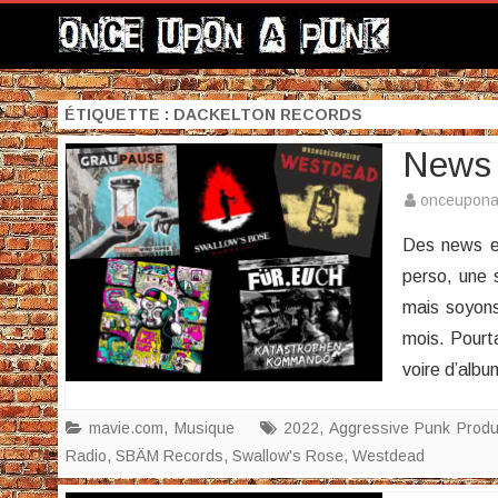
ÉTIQUETTE :
DACKELTON RECORDS
News 
onceupon
Des news en
perso, une 
mais soyons
mois. Pourt
voire d’alb
mavie.com
,
Musique
2022
,
Aggressive Punk Produ
Radio
,
SBÄM Records
,
Swallow's Rose
,
Westdead