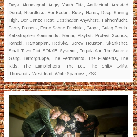
Days
,
Alarmsignal
,
Angry Youth Elite
,
Antillectual
,
Arrested
Denial
,
Beardless
,
Bei Bedarf
,
Bucky Harris
,
Deep Shining
High
,
Der Ganze Rest
,
Destination Anywhere
,
Fahnenflucht
,
Fancy Frenetix
,
Feine Sahne Fischfilet
,
Grape
,
Gulag Beach
,
Katastrophen-Kommando
,
Männi
,
Playlist
,
Protest Sounds
,
Rancid
,
Rantanplan
,
RedSka
,
Screw Houston
,
Skankshot
,
Small Town Riot
,
SOKAE
,
Systemo
,
Tequila And The Sunrise
Gang
,
Terrorgruppe
,
The Ferminants
,
The Filaments
,
The
Kids
,
The Lamplighters
,
The Lot
,
The Shifty Grifts
,
Throwouts
,
Westdead
,
White Sparrows
,
ZSK