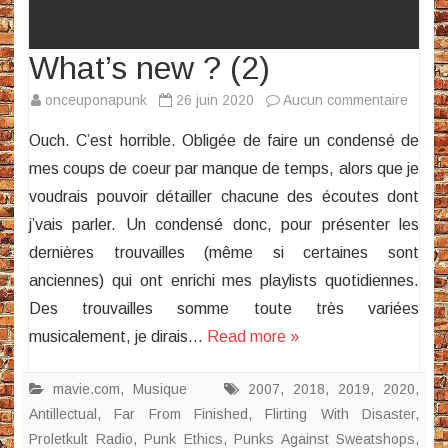
What’s new ? (2)
sur
onceuponapunk
26 juin 2020
Aucun commentaire
What’
Ouch. C’est horrible. Obligée de faire un condensé de
new
mes coups de coeur par manque de temps, alors que je
?
voudrais pouvoir détailler chacune des écoutes dont
(2)
j’vais parler. Un condensé donc, pour présenter les
dernières trouvailles (même si certaines sont
anciennes) qui ont enrichi mes playlists quotidiennes.
Des trouvailles somme toute très variées
musicalement, je dirais…
Read more »
mavie.com
,
Musique
2007
,
2018
,
2019
,
2020
,
Antillectual
,
Far From Finished
,
Flirting With Disaster
,
Proletkult Radio
,
Punk Ethics
,
Punks Against Sweatshops
,