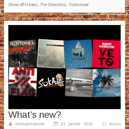
Show off Freaks
,
The Detectors
,
Turbostaat
What’s new?
onceuponapunk
31 janvier 2020
Aucun