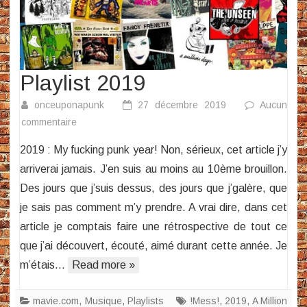
Playlist 2019
onceuponapunk
27 décembre 2019
Aucun
sur
commentaire
Playlist
2019 : My fucking punk year! Non, sérieux, cet article j’y
2019
arriverai jamais. J’en suis au moins au 10ème brouillon.
Des jours que j’suis dessus, des jours que j’galère, que
je sais pas comment m’y prendre. A vrai dire, dans cet
article je comptais faire une rétrospective de tout ce
que j’ai découvert, écouté, aimé durant cette année. Je
m’étais…
Read more »
mavie.com
,
Musique
,
Playlists
!Mess!
,
2019
,
A Million