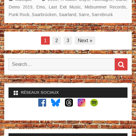
Demo 2019
,
Emo
,
Last Exit Music
,
Midsummer Records
,
Punk Rock
,
Saarbrücken
,
Saarland
,
Sarre
,
Sarrebruck
Pagination
1
2
3
Next »
des
publications
Search
Sear
for:
RÉSEAUX SOCIAUX