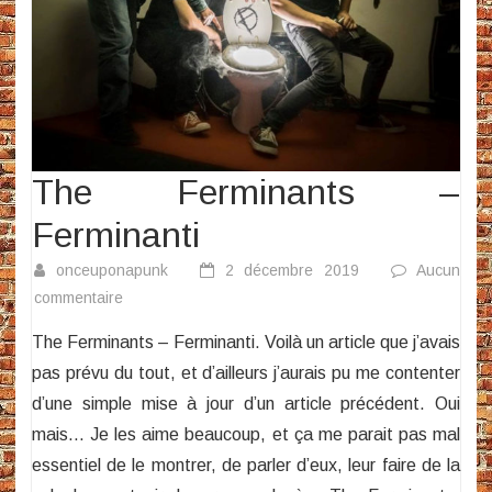
The Ferminants –
Ferminanti
onceuponapunk
2 décembre 2019
Aucun
sur
commentaire
The
The Ferminants – Ferminanti. Voilà un article que j’avais
Ferminants
pas prévu du tout, et d’ailleurs j’aurais pu me contenter
–
d’une simple mise à jour d’un article précédent. Oui
Ferminanti
mais… Je les aime beaucoup, et ça me parait pas mal
essentiel de le montrer, de parler d’eux, leur faire de la