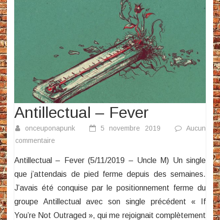
Antillectual – Fever
onceuponapunk
5 novembre 2019
Aucun
sur
commentaire
Antillectual
Antillectual – Fever (5/11/2019 – Uncle M) Un single
–
que j’attendais de pied ferme depuis des semaines.
Fever
J’avais été conquise par le positionnement ferme du
groupe Antillectual avec son single précédent « If
You’re Not Outraged », qui me rejoignait complètement