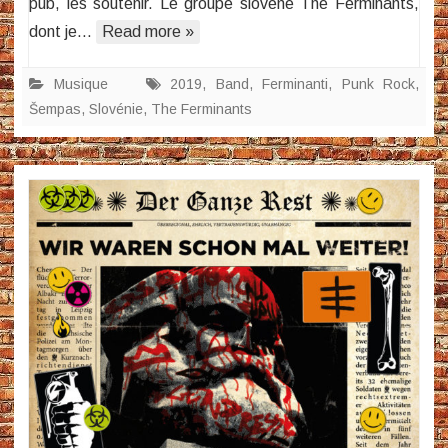
pub, les soutenir. Le groupe slovène The Ferminants,
dont je…
Read more »
Musique
2019
,
Band
,
Ferminanti
,
Punk Rock
,
Šempas
,
Slovénie
,
The Ferminants