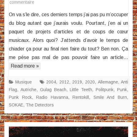
sur
commentaire
What’s
On va s’le dire, ces derniers temps j’ai pas pu m’occuper
new?
du blog autant que j’aurais voulu. Pourtant, j’en ai un
paquet de projets d’articles et de coups de cœur
musicaux. Alors quoi? J’attends d’avoir le temps de
chiader ça pour au final rien faire du tout? Ben non. Ça
me pèse pas mal de pas pouvoir faire un article…
Read more »
Musique
2004
,
2012
,
2019
,
2020
,
Allemagne
,
Anti
Flag
,
Autriche
,
Gulag Beach
,
Little Teeth
,
Politpunk
,
Punk
,
Punk Rock
,
Radio Havanna
,
Rentokill
,
Smile And Burn
,
SOKAE
,
The Detectors