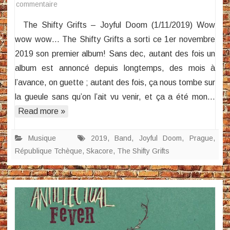
sur
commentaire
The
The Shifty Grifts – Joyful Doom (1/11/2019) Wow
Shifty
wow wow… The Shifty Grifts a sorti ce 1er novembre
Grifts
2019 son premier album! Sans dec, autant des fois un
–
album est annoncé depuis longtemps, des mois à
Joyful
Doom
l’avance, on guette ; autant des fois, ça nous tombe sur
la gueule sans qu’on l’ait vu venir, et ça a été mon…
Read more »
Musique
2019
,
Band
,
Joyful Doom
,
Prague
,
République Tchèque
,
Skacore
,
The Shifty Grifts