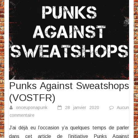
Punks Against Sweatshops
(VOSTFR)
onceuponapunk
28 janvier 2020
Aucun
sur
commentaire
Punks
J’ai déjà eu l’occasion y’a quelques temps de parler
Against
dans cet article de l’initiative Punks Against
Sweatshops