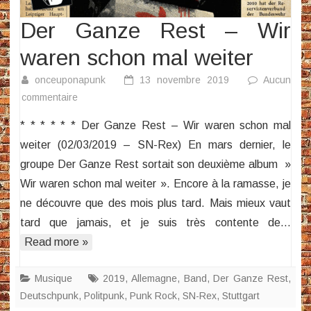
Der Ganze Rest – Wir
waren schon mal weiter
onceuponapunk
13 novembre 2019
Aucun
sur
commentaire
Der
* * * * * * Der Ganze Rest – Wir waren schon mal
Ganze
weiter (02/03/2019 – SN-Rex) En mars dernier, le
Rest
groupe Der Ganze Rest sortait son deuxième album »
–
Wir waren schon mal weiter ». Encore à la ramasse, je
Wir
waren
ne découvre que des mois plus tard. Mais mieux vaut
schon
tard que jamais, et je suis très contente de…
mal
Read more »
weiter
Musique
2019
,
Allemagne
,
Band
,
Der Ganze Rest
,
Deutschpunk
,
Politpunk
,
Punk Rock
,
SN-Rex
,
Stuttgart