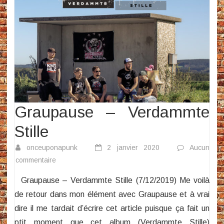
Graupause – Verdammte
Stille
onceuponapunk
2 janvier 2020
Aucun
sur
commentaire
Graupause
Graupause – Verdammte Stille (7/12/2019) Me voilà
–
de retour dans mon élément avec Graupause et à vrai
Verdammte
dire il me tardait d’écrire cet article puisque ça fait un
Stille
ptit moment que cet album (Verdammte Stille)