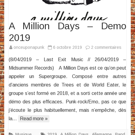
A Million Days – Demo
2019
sur
onceuponapunk
6 octobre 2019
2 commentaires
A
(8/04/2019 – Last Exit Music // 26/04/2019 –
Million
Midsummer Records) A Million Days est ce qu’on peut
Days
appeler un Supergroupe. Composé entre autres
–
d’anciens membres de Trees et de World Eater, le
Demo
2019
groupe s’est formé en 2018, et a sorti cette année une
démo des plus efficaces. Punk-rock/Emo, pas ce que
j’écoute le plus habituellement, mais n’empêche, dès
la…
Read more »
Musique
2019
,
A Million Days
,
Allemagne
,
Band
,