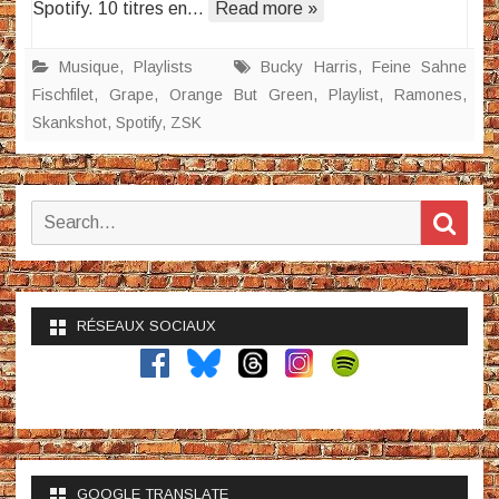
Spotify. 10 titres en…
Read more »
Musique
,
Playlists
Bucky Harris
,
Feine Sahne
Fischfilet
,
Grape
,
Orange But Green
,
Playlist
,
Ramones
,
Skankshot
,
Spotify
,
ZSK
Search
Sear
for:
RÉSEAUX SOCIAUX
GOOGLE TRANSLATE