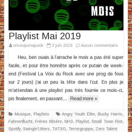
Playlist Mai 2019
sur
onceuponapunk
3 juin 2019
Aucun commentaire
Playlist
Heu, ben ouais à l’arrache le mois a pas été super
Mai
facile, et pour être honnête après ce putain de week-
2019
end (Festival La Voix du Rock avec une prog de fous
sur 2 jours) j’ai un peu la tête dans l’cul. En plus je
m’attendais à une playlist pas très fournie ce mois-ci,
pis finalement, en passant…
Read more »
Musique
,
Playlists
Angry Youth Elite
,
Bucky Harris
,
Fahnenflucht
,
Frères Misère
,
NH3
,
Playlist
,
Small Town Riot
,
Spotify
,
Swingin'Utters
,
TATSG
,
Terrorgruppe
,
Zero Talent