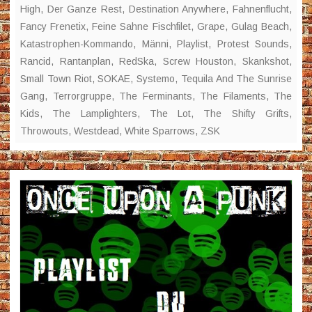
High
,
Der Ganze Rest
,
Destination Anywhere
,
Fahnenflucht
,
Fancy Frenetix
,
Feine Sahne Fischfilet
,
Grape
,
Gulag Beach
,
Katastrophen-Kommando
,
Männi
,
Playlist
,
Protest Sounds
,
Rancid
,
Rantanplan
,
RedSka
,
Screw Houston
,
Skankshot
,
Small Town Riot
,
SOKAE
,
Systemo
,
Tequila And The Sunrise
Gang
,
Terrorgruppe
,
The Ferminants
,
The Filaments
,
The
Kids
,
The Lamplighters
,
The Lot
,
The Shifty Grifts
,
Throwouts
,
Westdead
,
White Sparrows
,
ZSK