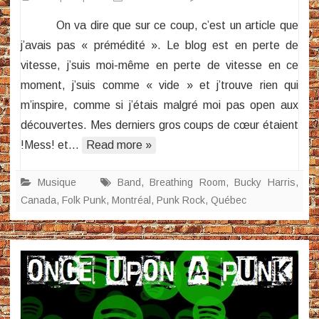
Bucky
On va dire que sur ce coup, c’est un article que
Harris
j’avais pas « prémédité ». Le blog est en perte de
–
vitesse, j’suis moi-même en perte de vitesse en ce
Breath
moment, j’suis comme « vide » et j’trouve rien qui
Room
m’inspire, comme si j’étais malgré moi pas open aux
découvertes. Mes derniers gros coups de cœur étaient
!Mess! et…
Read more »
Musique
Band
,
Breathing Room
,
Bucky Harris
,
Canada
,
Folk Punk
,
Montréal
,
Punk Rock
,
Québec