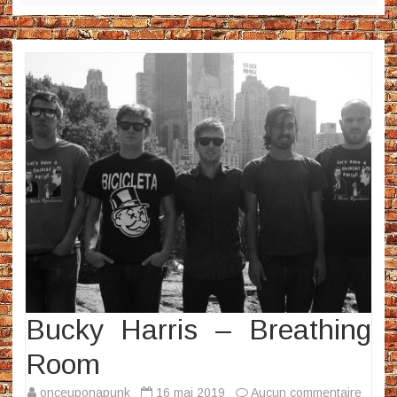
Bucky Harris – Breathing
Room
sur
onceuponapunk
16 mai 2019
Aucun commentaire