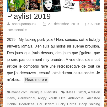
Playlist 2019
onceuponapunk
27 décembre 2019
Aucun
sur
commentaire
Playlist
2019 : My fucking punk year! Non, sérieux, cet article j’y
2019
arriverai jamais. J’en suis au moins au 10ème brouillon.
Des jours que j’suis dessus, des jours que j’galère, que
je sais pas comment m’y prendre. A vrai dire, dans cet
article je comptais faire une rétrospective de tout ce
que j’ai découvert, écouté, aimé durant cette année. Je
m’étais…
Read more »
mavie.com
,
Musique
,
Playlists
!Mess!
,
2019
,
A Million
Days
,
Alarmsignal
,
Angry Youth Elite
,
Antillectual
,
Arrested
Denial
,
Beardless
,
Bei Bedarf
,
Bucky Harris
,
Deep Shining