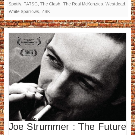
Spotify
,
TATSG
,
The Clash
,
The Real McKenzies
,
Westdead
,
White Sparrows
,
ZSK
Joe Strummer : The Future