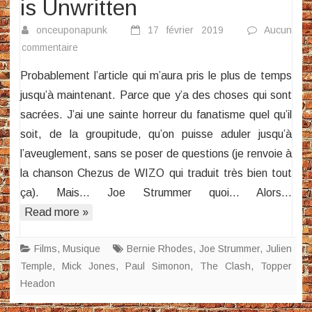
is Unwritten
onceuponapunk
17 février 2019
Aucun
sur
commentaire
Joe
Probablement l’article qui m’aura pris le plus de temps
Strummer
jusqu’à maintenant. Parce que y’a des choses qui sont
:
sacrées. J’ai une sainte horreur du fanatisme quel qu’il
The
soit, de la groupitude, qu’on puisse aduler jusqu’à
Future
is
l’aveuglement, sans se poser de questions (je renvoie à
Unwritten
la chanson Chezus de WIZO qui traduit très bien tout
ça). Mais… Joe Strummer quoi… Alors…
Read more »
Films
,
Musique
Bernie Rhodes
,
Joe Strummer
,
Julien
Temple
,
Mick Jones
,
Paul Simonon
,
The Clash
,
Topper
Headon