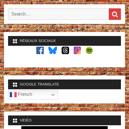
Search
Sear
for:
RÉSEAUX SOCIAUX
GOOGLE TRANSLATE
French
VIDÉO