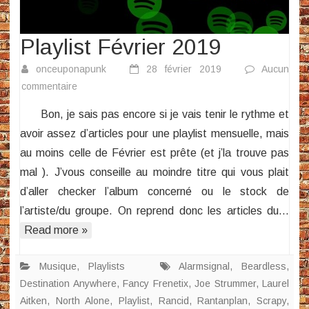
Playlist Février 2019
onceuponapunk
28 février 2019
Aucun
sur
commentaire
Playlist
Bon, je sais pas encore si je vais tenir le rythme et
Février
avoir assez d’articles pour une playlist mensuelle, mais
2019
au moins celle de Février est prête (et j’la trouve pas
mal ). J’vous conseille au moindre titre qui vous plait
d’aller checker l’album concerné ou le stock de
l’artiste/du groupe. On reprend donc les articles du…
Read more »
Musique
,
Playlists
Alarmsignal
,
Beardless
,
Destination Anywhere
,
Fancy Frenetix
,
Joe Strummer
,
Laurel
Aitken
,
North Alone
,
Playlist
,
Rancid
,
Rantanplan
,
Scrapy
,