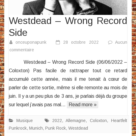
Westdead – Wrong Record
Side
onceuponapunk
28 octobre 2022
Aucun
sur
commentaire
Westdead
Westdead – Wrong Record Side (06/06/2022 –
–
Coloxton) Pas facile de rattraper tout ce retard
Wrong
accumulé cette année, mais il me tenait à cœur de
Record
parler de cette sortie, même si elle remonte au mois de
Side
juin. Il y a un peu plus de 3 ans, je parlais déjà du groupe
sur lequel j’avais pas mal…
Read more »
Musique
2022
,
Allemagne
,
Coloxton
,
Heartfelt
Punkrock
,
Munich
,
Punk Rock
,
Westdead