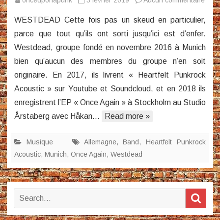
Wes
WESTDEAD Cette fois pas un skeud en particulier,
(Hear
parce que tout qu’ils ont sorti jusqu’ici est d’enfer.
Punk
Westdead, groupe fondé en novembre 2016 à Munich
Acou
bien qu’aucun des membres du groupe n’en soit
/
Onc
originaire. En 2017, ils livrent « Heartfelt Punkrock
Agai
Acoustic » sur Youtube et Soundcloud, et en 2018 ils
enregistrent l’EP « Once Again » à Stockholm au Studio
Årstaberg avec Håkan…
Read more »
Musique
Allemagne
,
Band
,
Heartfelt Punkrock
Acoustic
,
Munich
,
Once Again
,
Westdead
Search
Sear
for: