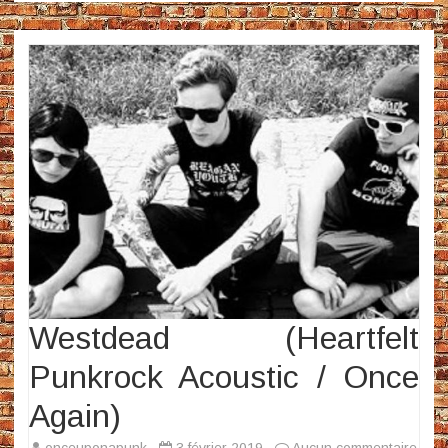
Westdead (Heartfelt
Punkrock Acoustic / Once
Again)
sur
onceuponapunk
3 février 2019
Aucun commentaire