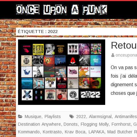
ÉTIQUETTE :
2022
Retou
onceupon
On va pas s
fois j’ai d
dignement su
choses que 
Musique
,
Playlists
2022
,
Alarmsignal
,
Antimanifes
Destination Anywhere
,
Donots
,
Flogging Molly
,
Fornhorst
,
G
Kommando
,
Kontrasto
,
Krav Boca
,
LAPAKA
,
Mad Butcher 