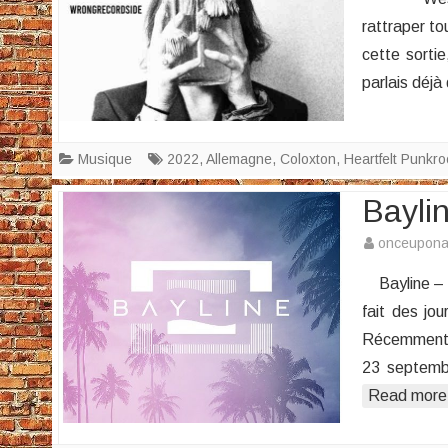
rattraper to
cette sortie
parlais déjà
Musique
2022
,
Allemagne
,
Coloxton
,
Heartfelt Punkro
Bayli
onceupon
Bayline – E
fait des jo
Récemment j’
23 septemb
Read more