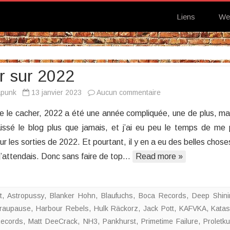
Liens
We
r sur 2022
sur
apunk
13 janvier 2023
Aucun commentaire
Retour
e le cacher, 2022 a été une année compliquée, une de plus, ma
sur
élaissé le blog plus que jamais, et j’ai eu peu le temps de me
2022
r les sorties de 2022. Et pourtant, il y en a eu des belles chose
j’attendais. Donc sans faire de top…
Read more »
t
,
Astropussy
,
Blanker Hohn
,
Blaufuchs
,
Boca Records
,
Deep Shini
raupause
,
Harbour Rebels
,
Hulk Räckorz
,
Jack Pott
,
KAFVKA
,
Katas
Records
,
Matt DeeCrack
,
NH3
,
Pankhurst
,
Primetime Failure
,
Proletku