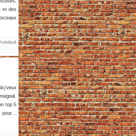
excuses,
s et des
morceaux
Proletkult
à j’veux
msignal.
on top 5
e pour…