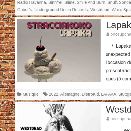
Radio Havanna
,
Sinnfrei
,
Slime
,
Smile And Burn
,
Snuff
,
Sonda
Gabor's
,
Underground Union Records
,
Westdead
,
White Spa
Lapak
onceupon
/ Lapaka –
unexpected 
l’occasion 
présentatio
opus (ô com
Musique
2022
,
Allemagne
,
DistroKid
,
LAPAKA
,
Stuttga
Westd
onceupon
Westdead 