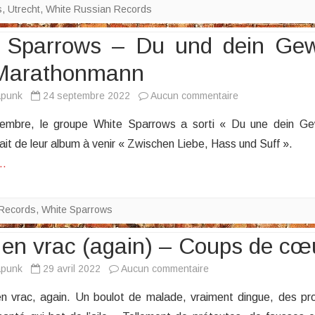
s
,
Utrecht
,
White Russian Records
 Sparrows – Du und dein Ge
 Marathonmann
sur
apunk
24 septembre 2022
Aucun commentaire
White
embre, le groupe White Sparrows a sorti « Du une dein Ge
Sparrows
ait de leur album à venir « Zwischen Liebe, Hass und Suff ».
–
e…
Du
und
dein
Records
,
White Sparrows
Gewehr
feat.
en vrac (again) – Coups de cœ
Marathonmann
sur
apunk
29 avril 2022
Aucun commentaire
News
 vrac, again. Un boulot de malade, vraiment dingue, des p
en