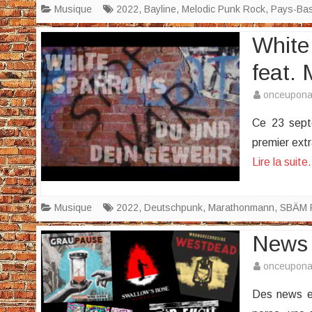
Musique
2022
,
Bayline
,
Melodic Punk Rock
,
Pays-Ba
White
feat.
onceupon
Ce 23 sept
premier extr
Lire la suit
Musique
2022
,
Deutschpunk
,
Marathonmann
,
SBÄM 
News 
onceupon
Des news en