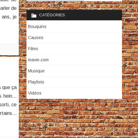
arler de
CATÉGORIES
 ans, je
Bouquins
Causes
Films
mavie.com
Musique
Playlists
s que ça
Vidéos
is hein…
orti, ce
rtains…