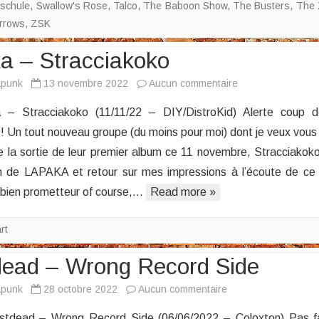
schule
,
Swallow's Rose
,
Talco
,
The Baboon Show
,
The Busters
,
The 
rrows
,
ZSK
a – Stracciakoko
sur
apunk
13 novembre 2022
Aucun commentaire
Lapaka
 Stracciakoko (11/11/22 – DIY/DistroKid) Alerte coup 
–
! Un tout nouveau groupe (du moins pour moi) dont je veux vous 
Stracciakoko
de la sortie de leur premier album ce 11 novembre, Stracciakok
n de LAPAKA et retour sur mes impressions à l’écoute de ce
bien prometteur of course,…
Read more »
rt
ead – Wrong Record Side
sur
apunk
28 octobre 2022
Aucun commentaire
Westdead
– Wrong Record Side (06/06/2022 – Coloxton) Pas fa