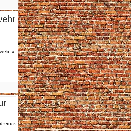
wehr
wehr »,
ur
roblèmes