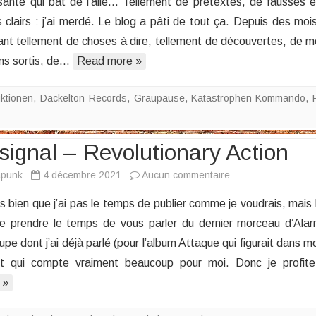
santé qui bat de l’aile… Tellement de prétextes, de fausses 
vrac
 clairs : j’ai merdé. Le blog a pâti de tout ça. Depuis des moi
(again)
ant tellement de choses à dire, tellement de découvertes, de 
–
Coups
ums sortis, de…
Read more »
de
cœur
ktionen
,
Dackelton Records
,
Graupause
,
Katastrophen-Kommando
,
signal – Revolutionary Action
sur
apunk
4 décembre 2021
Aucun commentaire
Alarmsignal
n que j’ai pas le temps de publier comme je voudrais, mais l
–
prendre le temps de vous parler du dernier morceau d’Alar
Revolutionary
upe dont j’ai déjà parlé (pour l’album Attaque qui figurait dans m
Action
t qui compte vraiment beaucoup pour moi. Donc je profit
 »