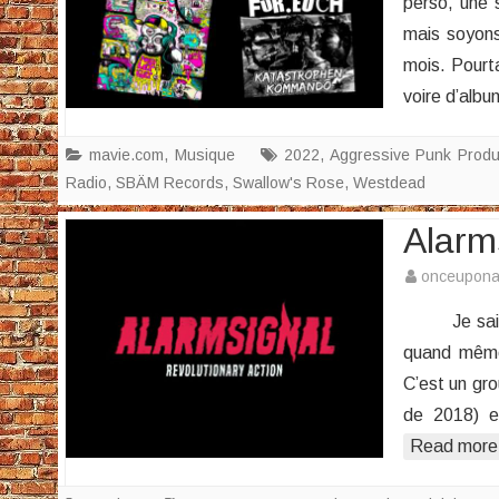
perso, une 
mais soyons
mois. Pourt
voire d’alb
mavie.com
,
Musique
2022
,
Aggressive Punk Produ
Radio
,
SBÄM Records
,
Swallow's Rose
,
Westdead
Alarm
onceupon
Je sais bie
quand même 
C’est un gro
de 2018) e
Read more