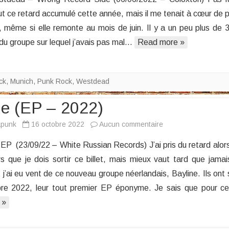
–
ut ce retard accumulé cette année, mais il me tenait à cœur de p
Wrong
, même si elle remonte au mois de juin. Il y a un peu plus de 3
Record
 du groupe sur lequel j’avais pas mal…
Read more »
Side
ck
,
Munich
,
Punk Rock
,
Westdead
ne (EP – 2022)
sur
apunk
16 octobre 2022
Aucun commentaire
Bayline
P (23/09/22 – White Russian Records) J’ai pris du retard alor
(EP
urs que je dois sortir ce billet, mais mieux vaut tard que jama
–
ai eu vent de ce nouveau groupe néerlandais, Bayline. Ils ont s
2022)
re 2022, leur tout premier EP éponyme. Je sais que pour ce
 »