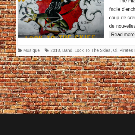
The Filamen
facile d’en
coup de cœu
de nouvelle
Read more
Musique
2018
,
Band
,
Look To The Skies
,
Oi
,
Pirates