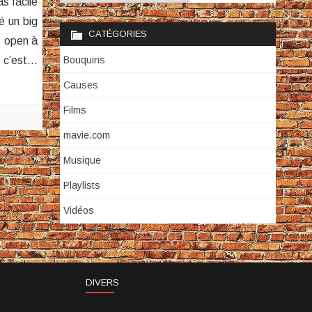
s facile
é un big
CATÉGORIES
t open à
, c’est…
Bouquins
Causes
Films
mavie.com
Musique
Playlists
Vidéos
DIVERS