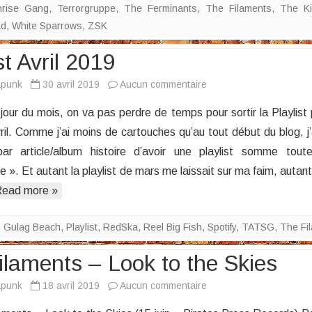
nrise Gang
,
Terrorgruppe
,
The Ferminants
,
The Filaments
,
The K
ad
,
White Sparrows
,
ZSK
st Avril 2019
sur
apunk
30 avril 2019
Aucun commentaire
Playlist
r du mois, on va pas perdre de temps pour sortir la Playlist 
Avril
vril. Comme j’ai moins de cartouches qu’au tout début du blog, j’
2019
ar article/album histoire d’avoir une playlist somme tout
e ». Et autant la playlist de mars me laissait sur ma faim, autant
ead more »
,
Gulag Beach
,
Playlist
,
RedSka
,
Reel Big Fish
,
Spotify
,
TATSG
,
The Fi
ilaments – Look to the Skies
sur
apunk
18 avril 2019
Aucun commentaire
The