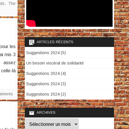
ids
,
The
ARTICLES RÉCENTS
pour les
Suggestions 2024 (5)
ai mis 3
e assez
Un besoin viscéral de solidarité
 celle-là
Suggestions 2024 (4)
Suggestions 2024 (3)
laments
Suggestions 2024 (2)
ARCHIVES
Archives