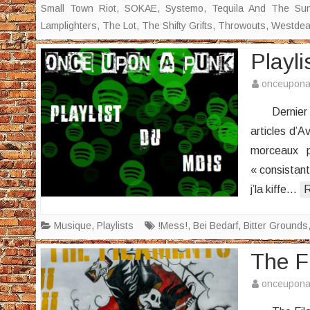
Small Town Riot
,
SOKAE
,
Systemo
,
Tequila And The Su
Lamplighters
,
The Lot
,
The Shifty Grifts
,
Throwouts
,
Westde
Playli
onceupon
Dernier jou
articles d’A
morceaux p
« consistant
j’la kiffe…
R
Musique
,
Playlists
!Mess!
,
Bei Bedarf
,
Bitter Grounds
The F
onceupon