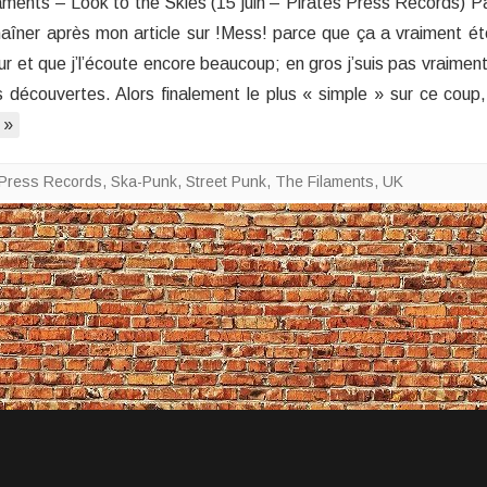
ts – Look to the Skies (15 juin – Pirates Press Records) Pa
Filaments
chaîner après mon article sur !Mess! parce que ça a vraiment ét
–
r et que j’l’écoute encore beaucoup; en gros j’suis pas vraimen
Look
s découvertes. Alors finalement le plus « simple » sur ce coup
to
the
 »
Skies
 Press Records
,
Ska-Punk
,
Street Punk
,
The Filaments
,
UK