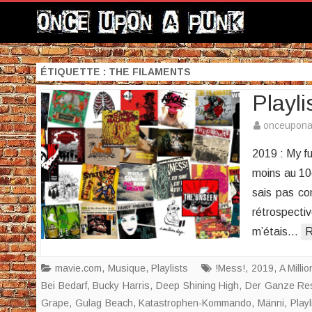
ÉTIQUETTE :
THE FILAMENTS
Playli
onceupon
2019 : My fuc
moins au 10è
sais pas co
rétrospecti
m’étais…
R
mavie.com
,
Musique
,
Playlists
!Mess!
,
2019
,
A Milli
Bei Bedarf
,
Bucky Harris
,
Deep Shining High
,
Der Ganze Re
Grape
,
Gulag Beach
,
Katastrophen-Kommando
,
Männi
,
Playl