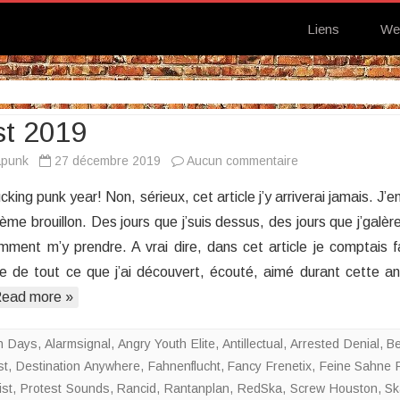
Liens
We
st 2019
sur
apunk
27 décembre 2019
Aucun commentaire
Playlist
king punk year! Non, sérieux, cet article j’y arriverai jamais. J’e
2019
me brouillon. Des jours que j’suis dessus, des jours que j’galère
mment m’y prendre. A vrai dire, dans cet article je comptais f
ve de tout ce que j’ai découvert, écouté, aimé durant cette a
ead more »
on Days
,
Alarmsignal
,
Angry Youth Elite
,
Antillectual
,
Arrested Denial
,
Be
st
,
Destination Anywhere
,
Fahnenflucht
,
Fancy Frenetix
,
Feine Sahne Fi
ist
,
Protest Sounds
,
Rancid
,
Rantanplan
,
RedSka
,
Screw Houston
,
Sk