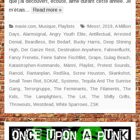
que j’ai découvert, écouté, aimé durant cette année. Je
m’étais…
Read more »
mavie.com
,
Musique
,
Playlists
!Mess!
,
2019
,
A Million
Days
,
Alarmsignal
,
Angry Youth Elite
,
Antillectual
,
Arrested
Denial
,
Beardless
,
Bei Bedarf
,
Bucky Harris
,
Deep Shining
High
,
Der Ganze Rest
,
Destination Anywhere
,
Fahnenflucht
,
Fancy Frenetix
,
Feine Sahne Fischfilet
,
Grape
,
Gulag Beach
,
Katastrophen-Kommando
,
Männi
,
Playlist
,
Protest Sounds
,
Rancid
,
Rantanplan
,
RedSka
,
Screw Houston
,
Skankshot
,
Small Town Riot
,
SOKAE
,
Systemo
,
Tequila And The Sunrise
Gang
,
Terrorgruppe
,
The Ferminants
,
The Filaments
,
The
Kids
,
The Lamplighters
,
The Lot
,
The Shifty Grifts
,
Throwouts
,
Westdead
,
White Sparrows
,
ZSK