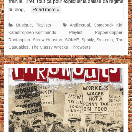
train là. Bref, tout ça pour expliquer la baisse de régime
du blog,…
Read more »
Musique
,
Playlists
Antillectual
,
Comeback Kid
,
Katastrophen-Kommando
,
Playlist
,
Popperklopper
,
Rantanplan
,
Screw Houston
,
SOKAE
,
Spotify
,
Systemo
,
The
Casualties
,
The Classy Wrecks
,
Throwouts