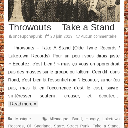
Throwouts – Take a Stand
sur
onceuponapunk
23 juin 2019
Aucun commentaire
Throw
Throwouts – Take A Stand (Olde Tyme Records /
–
Laketown Records) Pour un peu j’vous dirais juste
Take
« Ecoutez, c’est bien ! » mais ça vous en apprendrait
a
pas des masses sur le groupe ou l’album. Ceci dit, dans
Stand
l’fond, c’est bien là l’essentiel non ? Ecouter, aimer (ou
pas, mais là en l’occurrence c’est le cas), suivre,
s’intéresser, soutenir, creuser, et écouter,…
Read more »
Musique
Allemagne
,
Band
,
Hungry
,
Laketown
Records
,
Oi
,
Saarland
,
Sarre
,
Street Punk
,
Take a Stand
,