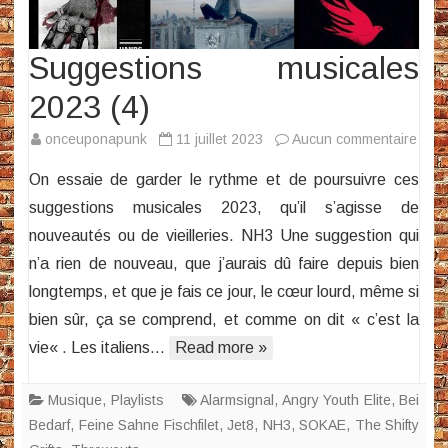
Suggestions musicales
2023 (4)
sur
onceuponapunk
11 juillet 2023
Aucun commentaire
Sugg
On essaie de garder le rythme et de poursuivre ces
musi
suggestions musicales 2023, qu’il s’agisse de
2023
nouveautés ou de vieilleries. NH3 Une suggestion qui
(4)
n’a rien de nouveau, que j’aurais dû faire depuis bien
longtemps, et que je fais ce jour, le cœur lourd, même si
bien sûr, ça se comprend, et comme on dit « c’est la
vie« . Les italiens…
Read more »
Musique
,
Playlists
Alarmsignal
,
Angry Youth Elite
,
Bei
Bedarf
,
Feine Sahne Fischfilet
,
Jet8
,
NH3
,
SOKAE
,
The Shifty