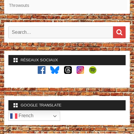
Throwouts
Search
Sear
for:
RÉSEAUX SOCIAUX
GOOGLE TRANSLATE
French