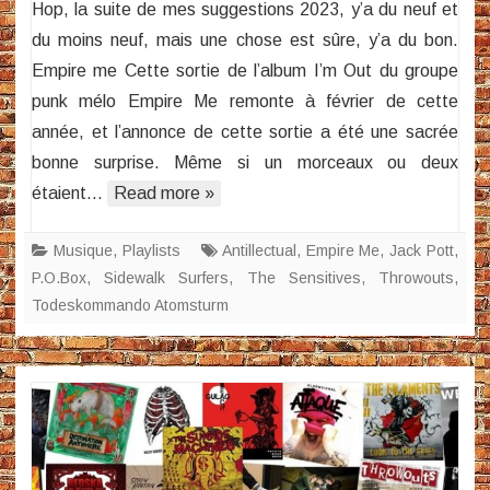
Hop, la suite de mes suggestions 2023, y’a du neuf et
2023
du moins neuf, mais une chose est sûre, y’a du bon.
(3)
Empire me Cette sortie de l’album I’m Out du groupe
punk mélo Empire Me remonte à février de cette
année, et l’annonce de cette sortie a été une sacrée
bonne surprise. Même si un morceaux ou deux
étaient…
Read more »
Musique
,
Playlists
Antillectual
,
Empire Me
,
Jack Pott
,
P.O.Box
,
Sidewalk Surfers
,
The Sensitives
,
Throwouts
,
Todeskommando Atomsturm