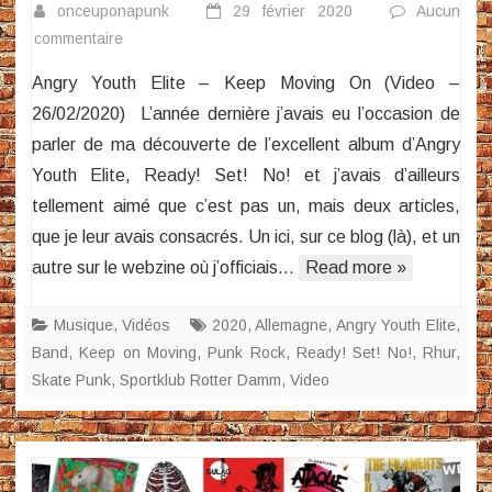
onceuponapunk
29 février 2020
Aucun
sur
commentaire
Angry
Angry Youth Elite – Keep Moving On (Video –
Youth
26/02/2020) L’année dernière j’avais eu l’occasion de
Elite
parler de ma découverte de l’excellent album d’Angry
–
Youth Elite, Ready! Set! No! et j’avais d’ailleurs
Keep
Moving
tellement aimé que c’est pas un, mais deux articles,
On
que je leur avais consacrés. Un ici, sur ce blog (là), et un
(Video)
autre sur le webzine où j’officiais…
Read more »
Musique
,
Vidéos
2020
,
Allemagne
,
Angry Youth Elite
,
Band
,
Keep on Moving
,
Punk Rock
,
Ready! Set! No!
,
Rhur
,
Skate Punk
,
Sportklub Rotter Damm
,
Video