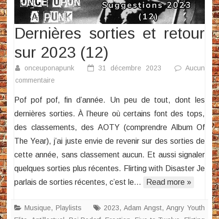
Dernières sorties et retour
sur 2023 (12)
onceuponapunk
31 décembre 2023
Aucun
sur
commentaire
Dernières
Pof pof pof, fin d’année. Un peu de tout, dont les
sorties
dernières sorties. À l’heure où certains font des tops,
et
des classements, des AOTY (comprendre Album Of
retour
The Year), j’ai juste envie de revenir sur des sorties de
sur
2023
cette année, sans classement aucun. Et aussi signaler
(12)
quelques sorties plus récentes. Flirting with Disaster Je
parlais de sorties récentes, c’est le…
Read more »
Musique
,
Playlists
2023
,
Adam Angst
,
Angry Youth