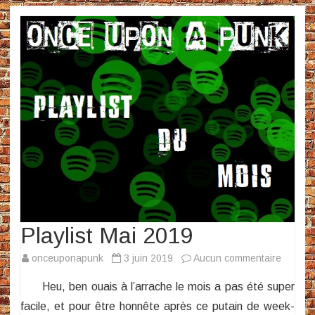
Playlist Mai 2019
sur
onceuponapunk
3 juin 2019
Aucun commentaire
Playlist
Heu, ben ouais à l’arrache le mois a pas été super
Mai
facile, et pour être honnête après ce putain de week-
2019