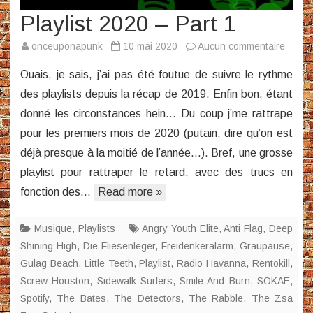
Playlist 2020 – Part 1
sur
onceuponapunk
10 mai 2020
Aucun commentaire
Playlis
Ouais, je sais, j’ai pas été foutue de suivre le rythme
2020
des playlists depuis la récap de 2019. Enfin bon, étant
–
donné les circonstances hein… Du coup j’me rattrape
Part
pour les premiers mois de 2020 (putain, dire qu’on est
1
déjà presque à la moitié de l’année…). Bref, une grosse
playlist pour rattraper le retard, avec des trucs en
fonction des…
Read more »
Musique
,
Playlists
Angry Youth Elite
,
Anti Flag
,
Deep
Shining High
,
Die Fliesenleger
,
Freidenkeralarm
,
Graupause
,
Gulag Beach
,
Little Teeth
,
Playlist
,
Radio Havanna
,
Rentokill
,
Screw Houston
,
Sidewalk Surfers
,
Smile And Burn
,
SOKAE
,
Spotify
,
The Bates
,
The Detectors
,
The Rabble
,
The Zsa