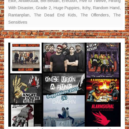
Elite
,
Antillectual
,
Bei Bedarf
,
Erection
,
Five to Twelve
,
Flirting
With Disaster
,
Grade 2
,
Huge Puppies
,
Itchy
,
Random Hand
,
Rantanplan
,
The Dead End Kids
,
The Offenders
,
The
Sensitives