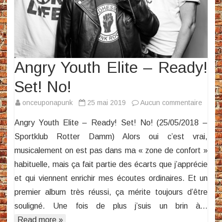
Angry Youth Elite – Ready!
Set! No!
sur
onceuponapunk
25 mai 2019
Aucun commentaire
Angry
Angry Youth Elite – Ready! Set! No! (25/05/2018 –
Youth
Sportklub Rotter Damm) Alors oui c’est vrai,
Elite
musicalement on est pas dans ma « zone de confort »
–
habituelle, mais ça fait partie des écarts que j’apprécie
Ready
Set!
et qui viennent enrichir mes écoutes ordinaires. Et un
No!
premier album très réussi, ça mérite toujours d’être
souligné. Une fois de plus j’suis un brin à…
Read more »