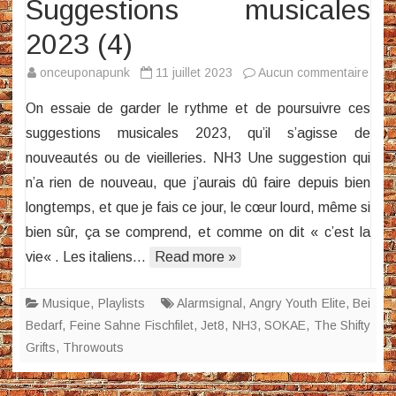
Suggestions musicales
2023 (4)
sur
onceuponapunk
11 juillet 2023
Aucun commentaire
Sugg
On essaie de garder le rythme et de poursuivre ces
musi
suggestions musicales 2023, qu’il s’agisse de
2023
nouveautés ou de vieilleries. NH3 Une suggestion qui
(4)
n’a rien de nouveau, que j’aurais dû faire depuis bien
longtemps, et que je fais ce jour, le cœur lourd, même si
bien sûr, ça se comprend, et comme on dit « c’est la
vie« . Les italiens…
Read more »
Musique
,
Playlists
Alarmsignal
,
Angry Youth Elite
,
Bei
Bedarf
,
Feine Sahne Fischfilet
,
Jet8
,
NH3
,
SOKAE
,
The Shifty
Grifts
,
Throwouts