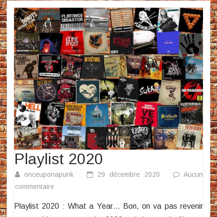
Playlist 2020
onceuponapunk
29 décembre 2020
Aucun
sur
commentaire
Playlist
Playlist 2020 : What a Year… Bon, on va pas revenir
2020