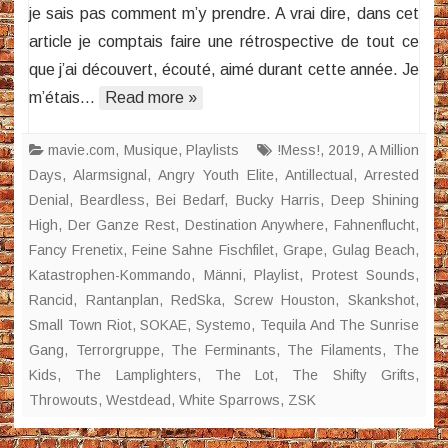
je sais pas comment m’y prendre. A vrai dire, dans cet
article je comptais faire une rétrospective de tout ce
que j’ai découvert, écouté, aimé durant cette année. Je
m’étais…
Read more »
mavie.com
,
Musique
,
Playlists
!Mess!
,
2019
,
A Million
Days
,
Alarmsignal
,
Angry Youth Elite
,
Antillectual
,
Arrested
Denial
,
Beardless
,
Bei Bedarf
,
Bucky Harris
,
Deep Shining
High
,
Der Ganze Rest
,
Destination Anywhere
,
Fahnenflucht
,
Fancy Frenetix
,
Feine Sahne Fischfilet
,
Grape
,
Gulag Beach
,
Katastrophen-Kommando
,
Männi
,
Playlist
,
Protest Sounds
,
Rancid
,
Rantanplan
,
RedSka
,
Screw Houston
,
Skankshot
,
Small Town Riot
,
SOKAE
,
Systemo
,
Tequila And The Sunrise
Gang
,
Terrorgruppe
,
The Ferminants
,
The Filaments
,
The
Kids
,
The Lamplighters
,
The Lot
,
The Shifty Grifts
,
Throwouts
,
Westdead
,
White Sparrows
,
ZSK