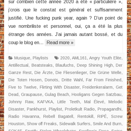
sur combien cette année 2020 a été « particulière »,
j’crois que le constat est général et suffisamment
justifié. Une fucking punk year, again ? D’un point de
vue nombriliste et personnel, oui, ça a été la plus
étrange des années. J’ai jamais autant bossé, et du
coup le blog en…
Read more »
Musique
,
Playlists
2020
,
AML161
,
Angry Youth Elite
,
Antillectual
,
Beatsteaks
,
Blaufuchs
,
Deep Shining High
,
Der
Ganze Rest
,
Die Ärzte
,
Die Fliesenlieger
,
Die Grüne Welle
,
Die Toten Hosen
,
Donots
,
Dritte Wahl
,
Far From Finished
,
Five to Twelve
,
Flirting With Disaster
,
Freidenkeralarm
,
Get
Dead
,
Graupause
,
Gulag Beach
,
Hooligans Gegen Satzbau
,
Johnny Raw
,
KAFVKA
,
Little Teeth
,
Mal Élevé
,
Melodic
Disaster
,
Pankhurst
,
Playlist
,
Proletkult Radio
,
Propagandhi
,
Radio Havanna
,
Rebell Bagatell
,
Rentokill
,
RIPÉ
,
Screw
Houston
,
Show off Freaks
,
Sidewalk Surfers
,
Smile And Burn
,
SOKAE
,
Spotify
,
Stolen Wheelchairs
,
Swallow's Rose
,
Swiss