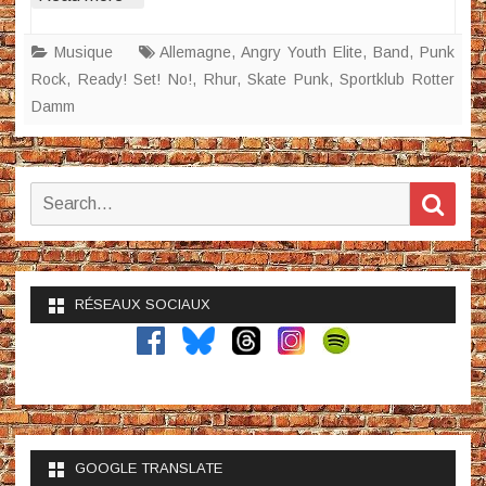
Musique
Allemagne
,
Angry Youth Elite
,
Band
,
Punk
Rock
,
Ready! Set! No!
,
Rhur
,
Skate Punk
,
Sportklub Rotter
Damm
Search
Sear
for:
RÉSEAUX SOCIAUX
GOOGLE TRANSLATE