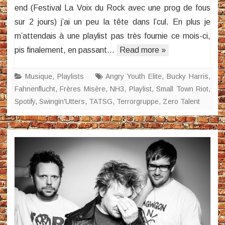
end (Festival La Voix du Rock avec une prog de fous
sur 2 jours) j’ai un peu la tête dans l’cul. En plus je
m’attendais à une playlist pas très fournie ce mois-ci,
pis finalement, en passant…
Read more »
Musique
,
Playlists
Angry Youth Elite
,
Bucky Harris
,
Fahnenflucht
,
Frères Misère
,
NH3
,
Playlist
,
Small Town Riot
,
Spotify
,
Swingin'Utters
,
TATSG
,
Terrorgruppe
,
Zero Talent