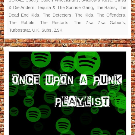
& Die Andern
,
Tequila & The Sunrise Gang
,
The Bates
,
The
Dead End Kids
,
The Detectors
,
The Kids
,
The Offenders
,
The Rabble
,
The Restarts
,
The Zsa Zsa Gabor's
,
Turbostaat
,
U.K. Subs
,
ZSK