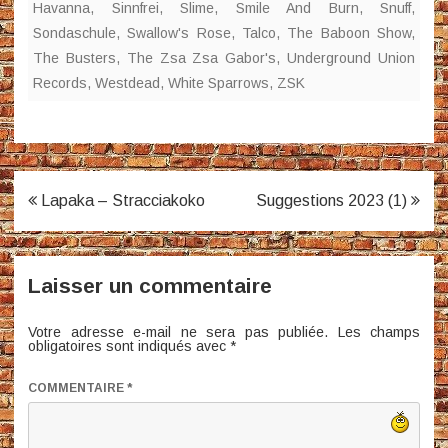
Havanna
,
Sinnfrei
,
Slime
,
Smile And Burn
,
Snuff
,
Sondaschule
,
Swallow's Rose
,
Talco
,
The Baboon Show
,
The Busters
,
The Zsa Zsa Gabor's
,
Underground Union
Records
,
Westdead
,
White Sparrows
,
ZSK
Navigation
Lapaka – Stracciakoko
Suggestions 2023 (1)
de
l’article
Laisser un commentaire
Votre adresse e-mail ne sera pas publiée.
Les champs
obligatoires sont indiqués avec
*
COMMENTAIRE
*