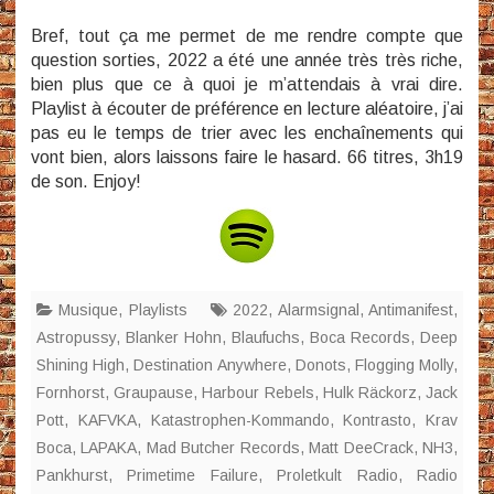
Bref, tout ça me permet de me rendre compte que
question sorties, 2022 a été une année très très riche,
bien plus que ce à quoi je m’attendais à vrai dire.
Playlist à écouter de préférence en lecture aléatoire, j’ai
pas eu le temps de trier avec les enchaînements qui
vont bien, alors laissons faire le hasard. 66 titres, 3h19
de son. Enjoy!
Musique
,
Playlists
2022
,
Alarmsignal
,
Antimanifest
,
Astropussy
,
Blanker Hohn
,
Blaufuchs
,
Boca Records
,
Deep
Shining High
,
Destination Anywhere
,
Donots
,
Flogging Molly
,
Fornhorst
,
Graupause
,
Harbour Rebels
,
Hulk Räckorz
,
Jack
Pott
,
KAFVKA
,
Katastrophen-Kommando
,
Kontrasto
,
Krav
Boca
,
LAPAKA
,
Mad Butcher Records
,
Matt DeeCrack
,
NH3
,
Pankhurst
,
Primetime Failure
,
Proletkult Radio
,
Radio