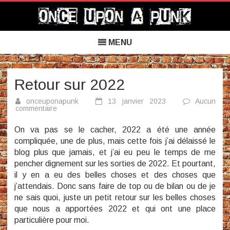
Once Upon a Punk
Skip
to
MENU
content
Retour sur 2022
onceuponapunk
13 janvier 2023
Aucun
sur
commentaire
Retour
sur
On va pas se le cacher, 2022 a été une année
2022
compliquée, une de plus, mais cette fois j’ai délaissé le
blog plus que jamais, et j’ai eu peu le temps de me
pencher dignement sur les sorties de 2022. Et pourtant,
il y en a eu des belles choses et des choses que
j’attendais. Donc sans faire de top ou de bilan ou de je
ne sais quoi, juste un petit retour sur les belles choses
que nous a apportées 2022 et qui ont une place
particulière pour moi.