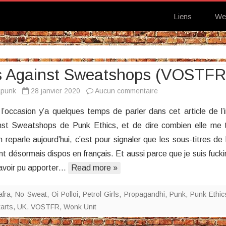
Liens
We
 Against Sweatshops (VOSTFR
sur
apunk
28 janvier 2020
Aucun commentaire
Punks
 l’occasion y’a quelques temps de parler dans cet article de l’in
Against
st Sweatshops de Punk Ethics, et de dire combien elle me 
Sweatshops
en reparle aujourd’hui, c’est pour signaler que les sous-titres de
(VOSTFR)
t désormais dispos en français. Et aussi parce que je suis fuckin
’avoir pu apporter…
Read more »
afra
,
No Sweat
,
Oi Polloi
,
Petrol Girls
,
Propagandhi
,
Punk
,
Punk Ethic
arts
,
UK
,
VOSTFR
,
Wonk Unit