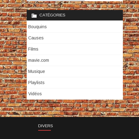
CATÉGORIES
Bouquins
Causes
Films
mavie.com
Musique
Playlists
Vidéos
DIVERS