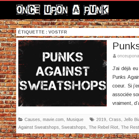
ÉTIQUETTE :
VOSTFR
Punks
onceupon
J’ai déjà eu
Punks Again
coeur. Si j’
associée son
vraiment, d
Causes
,
mavie.com
,
Musique
2019
,
Crass
,
Jello Bi
Against Sweatshops
,
Sweatshops
,
The Rebel Riot
,
The Rest