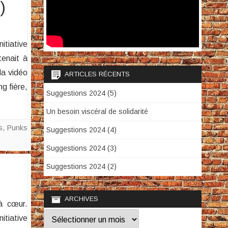
)
itiative
tenait à
 la vidéo
ARTICLES RÉCENTS
g fière,
Suggestions 2024 (5)
Un besoin viscéral de solidarité
s
,
Punks
Suggestions 2024 (4)
Suggestions 2024 (3)
Suggestions 2024 (2)
ARCHIVES
à cœur.
Archives
itiative