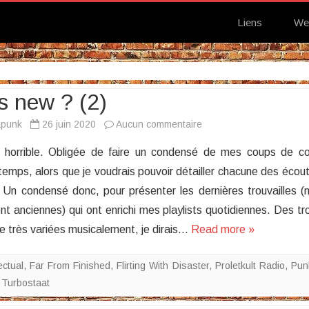
Liens
We
s new ? (2)
sur
apunk
26 juin 2020
Aucun commentaire
What’s
 horrible. Obligée de faire un condensé de mes coups de c
new
emps, alors que je voudrais pouvoir détailler chacune des écou
?
er. Un condensé donc, pour présenter les dernières trouvailles 
(2)
nt anciennes) qui ont enrichi mes playlists quotidiennes. Des tro
 très variées musicalement, je dirais…
Read more »
ectual
,
Far From Finished
,
Flirting With Disaster
,
Proletkult Radio
,
Pun
,
Turbostaat