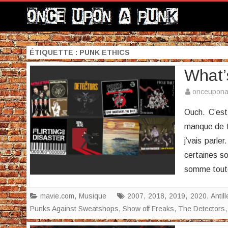
ÉTIQUETTE :
PUNK ETHICS
What’
onceupon
Ouch. C’est
manque de t
j’vais parl
certaines so
somme toute
mavie.com
,
Musique
2007
,
2018
,
2019
,
2020
,
Antill
Punks Against Sweatshops
,
Show off Freaks
,
The Detectors