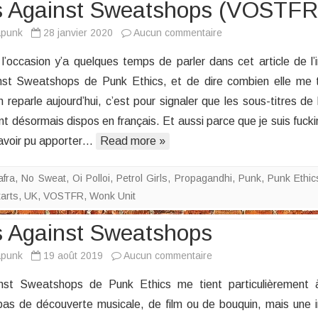
 Against Sweatshops (VOSTFR
sur
apunk
28 janvier 2020
Aucun commentaire
Punks
 l’occasion y’a quelques temps de parler dans cet article de l’in
Against
st Sweatshops de Punk Ethics, et de dire combien elle me 
Sweatshops
en reparle aujourd’hui, c’est pour signaler que les sous-titres de
(VOSTFR)
t désormais dispos en français. Et aussi parce que je suis fuckin
’avoir pu apporter…
Read more »
afra
,
No Sweat
,
Oi Polloi
,
Petrol Girls
,
Propagandhi
,
Punk
,
Punk Ethic
arts
,
UK
,
VOSTFR
,
Wonk Unit
 Against Sweatshops
sur
apunk
19 août 2019
Aucun commentaire
Punks
nst Sweatshops de Punk Ethics me tient particulièrement 
Against
 pas de découverte musicale, de film ou de bouquin, mais une in
Sweatshops