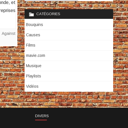
onde, et
reprises
CATÉGORIES
Bouquins
 Against
Causes
Films
mavie.com
Musique
Playlists
Vidéos
DIVERS