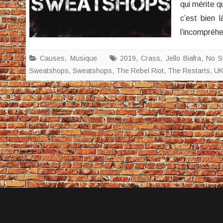
qui mérite q
c’est bien 
l’incompréh
Causes
,
Musique
2019
,
Crass
,
Jello Biafra
,
No S
Sweatshops
,
Sweatshops
,
The Rebel Riot
,
The Restarts
,
U