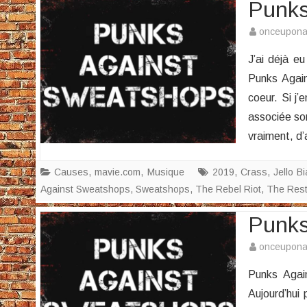
Punks
onceupon
J’ai déjà eu
Punks Again
coeur. Si j’
associée son
vraiment, d
Causes
,
mavie.com
,
Musique
2019
,
Crass
,
Jello Bi
Against Sweatshops
,
Sweatshops
,
The Rebel Riot
,
The Rest
Punks
onceupon
Punks Agai
Aujourd’hui