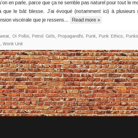
u’on en parle, parce que ça ne semble pas naturel pour tout le m
là que le bât blesse. J’ai évoqué (notamment ici) à plusieurs 
ension viscérale que je ressens…
Read more »
weat
,
Oi Polloi
,
Petrol Girls
,
Propagandhi
,
Punk
,
Punk Ethics
,
Punks
K
,
Wonk Unit