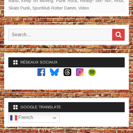
Band
,
Keep on Moving
,
Punk Rock
,
Ready! Set! No!
,
Rhur
,
Skate Punk
,
Sportklub Rotter Damm
,
Video
Search
Sear
for:
RÉSEAUX SOCIAUX
GOOGLE TRANSLATE
French