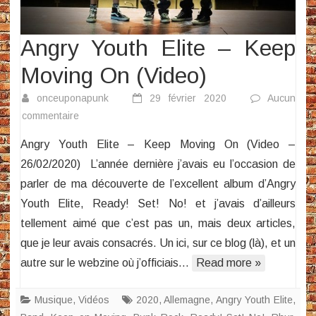
Angry Youth Elite – Keep
Moving On (Video)
onceuponapunk
29 février 2020
Aucun
sur
commentaire
Angry
Angry Youth Elite – Keep Moving On (Video –
Youth
26/02/2020) L’année dernière j’avais eu l’occasion de
Elite
parler de ma découverte de l’excellent album d’Angry
–
Youth Elite, Ready! Set! No! et j’avais d’ailleurs
Keep
Moving
tellement aimé que c’est pas un, mais deux articles,
On
que je leur avais consacrés. Un ici, sur ce blog (là), et un
(Video)
autre sur le webzine où j’officiais…
Read more »
Musique
,
Vidéos
2020
,
Allemagne
,
Angry Youth Elite
,