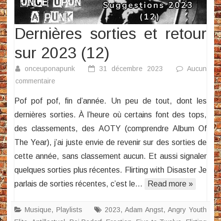
Dernières sorties et retour
sur 2023 (12)
onceuponapunk
31 décembre 2023
Aucun
sur
commentaire
Dernières
Pof pof pof, fin d’année. Un peu de tout, dont les
sorties
dernières sorties. À l’heure où certains font des tops,
et
des classements, des AOTY (comprendre Album Of
retour
The Year), j’ai juste envie de revenir sur des sorties de
sur
2023
cette année, sans classement aucun. Et aussi signaler
(12)
quelques sorties plus récentes. Flirting with Disaster Je
parlais de sorties récentes, c’est le…
Read more »
Musique
,
Playlists
2023
,
Adam Angst
,
Angry Youth