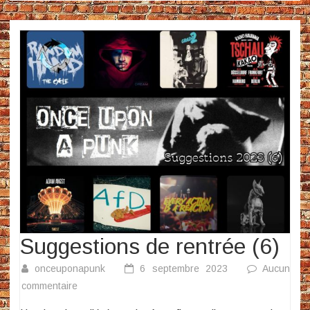
Suggestions de rentrée (6)
onceuponapunk
6 septembre 2023
Aucun
sur
commentaire
Suggestions