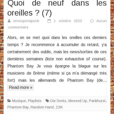
Quoi de neuf dans les
oreilles ? (7)
onceuponapunk
1 octobre 2023
Aucun
sur
commentaire
Quoi
Alors, on se met quoi dans les oreilles ces derniers
de
temps ? Je recommence à accumuler du retard, y’a
neuf
certainement des oublis, mais les news/sorties de ces
dans
dernières semaines (liste non exhaustive of course).
les
oreilles
Phantom Bay Je vous épargne la blague sur les
?
musiciens de Brême (même si ça m’a démangé très
(7)
fort) mais les allemands de Phantom Bay (de…
Read more »
Musique
,
Playlists
Die Dorks
,
Messed Up
,
Pankhurst
,
Phantom Bay
,
Random Hand
,
ZSK