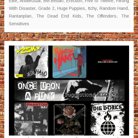
Elite
,
Antillectual
,
Bei Bedarf
,
Erection
,
Five to Twelve
,
Flirting
With Disaster
,
Grade 2
,
Huge Puppies
,
Itchy
,
Random Hand
,
Rantanplan
,
The Dead End Kids
,
The Offenders
,
The
Sensitives