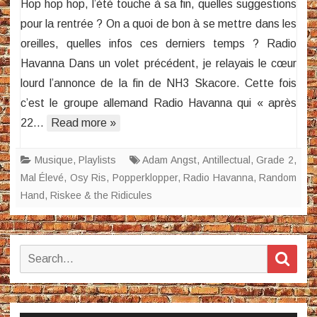
Hop hop hop, l’été touche à sa fin, quelles suggestions
de
pour la rentrée ? On a quoi de bon à se mettre dans les
rentrée
oreilles, quelles infos ces derniers temps ? Radio
(6)
Havanna Dans un volet précédent, je relayais le cœur
lourd l’annonce de la fin de NH3 Skacore. Cette fois
c’est le groupe allemand Radio Havanna qui « après
22…
Read more »
Musique
,
Playlists
Adam Angst
,
Antillectual
,
Grade 2
,
Mal Élevé
,
Osy Ris
,
Popperklopper
,
Radio Havanna
,
Random
Hand
,
Riskee & the Ridicules
Search
Sear
for: