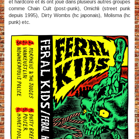
et hardcore et ils ont joué dans plusieurs autres groupes
comme Chain Cult (post-punk), Omichli (street punk
depuis 1995), Dirty Wombs (hc japonais), Molisma (hc
punk) etc.