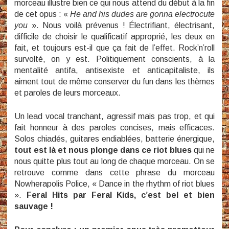
morceau illustre bien ce qui nous attend du début à la fin
de cet opus : «
He and his dudes are gonna electrocute
you
». Nous voilà prévenus ! Électrifiant, électrisant,
difficile de choisir le qualificatif approprié, les deux en
fait, et toujours est-il que ça fait de l’effet. Rock’n’roll
survolté, on y est. Politiquement conscients, à la
mentalité antifa, antisexiste et anticapitaliste, ils
aiment tout de même conserver du fun dans les thèmes
et paroles de leurs morceaux.
Un lead vocal tranchant, agressif mais pas trop, et qui
fait honneur à des paroles concises, mais efficaces.
Solos chiadés, guitares endiablées, batterie énergique,
tout est là et nous plonge dans ce riot blues
qui ne
nous quitte plus tout au long de chaque morceau. On se
retrouve comme dans cette phrase du morceau
Nowherapolis Police, « Dance in the rhythm of riot blues
».
Feral Hits par Feral Kids, c’est bel et bien
sauvage !