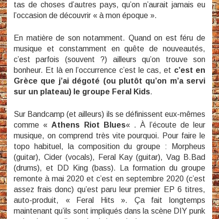
tas de choses d’autres pays, qu’on n’aurait jamais eu
l’occasion de découvrir « à mon époque ».
En matière de son notamment. Quand on est féru de
musique et constamment en quête de nouveautés,
c’est parfois (souvent ?) ailleurs qu’on trouve son
bonheur. Et là en l’occurrence c’est le cas, et
c’est en
Grèce que j’ai dégoté (ou plutôt qu’on m’a servi
sur un plateau) le groupe Feral Kids
.
Sur Bandcamp (et ailleurs) ils se définissent eux-mêmes
comme «
Athens Riot Blues
« . À l’écoute de leur
musique, on comprend très vite pourquoi. Pour faire le
topo habituel, la composition du groupe : Morpheus
(guitar), Cider (vocals), Feral Kay (guitar), Vag B.Bad
(drums), et DD King (bass). La formation du groupe
remonte à mai 2020 et c’est en septembre 2020 (c’est
assez frais donc) qu’est paru leur premier EP 6 titres,
auto-produit, « Feral Hits ». Ça fait longtemps
maintenant qu’ils sont impliqués dans la scène DIY punk