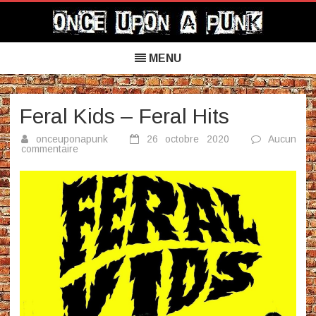
Once Upon a Punk
Skip
to
MENU
content
Feral Kids – Feral Hits
onceuponapunk
26 octobre 2020
Aucun
sur
commentaire
Feral
Kids
–
Feral
Hits