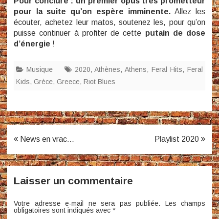
Pour conclure : un premier opus très prometteur
pour la suite qu’on espère imminente.
Allez les
écouter, achetez leur matos, soutenez les, pour qu’on
puisse continuer à profiter de cette
putain de dose
d’énergie
!
Musique
2020
,
Athènes
,
Athens
,
Feral Hits
,
Feral
Kids
,
Grèce
,
Greece
,
Riot Blues
Navigation
News en vrac…
Playlist 2020
de
l’article
Laisser un commentaire
Votre adresse e-mail ne sera pas publiée.
Les champs
obligatoires sont indiqués avec
*