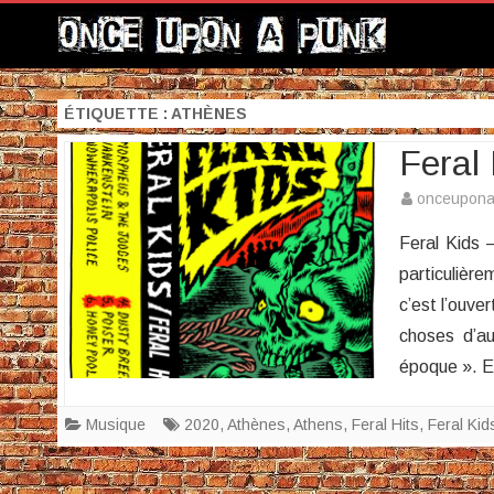
ÉTIQUETTE :
ATHÈNES
Feral 
onceupon
Feral Kids 
particulièr
c’est l’ouve
choses d’au
époque ». 
Musique
2020
,
Athènes
,
Athens
,
Feral Hits
,
Feral Kid