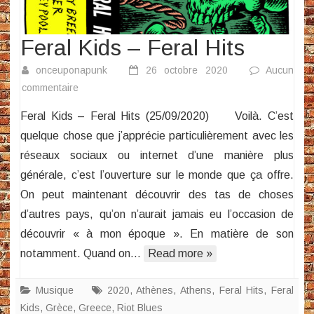
Feral Kids – Feral Hits
onceuponapunk
26 octobre 2020
Aucun
sur
commentaire
Feral
Feral Kids – Feral Hits (25/09/2020) Voilà. C’est
Kids
quelque chose que j’apprécie particulièrement avec les
–
réseaux sociaux ou internet d’une manière plus
Feral
générale, c’est l’ouverture sur le monde que ça offre.
Hits
On peut maintenant découvrir des tas de choses
d’autres pays, qu’on n’aurait jamais eu l’occasion de
découvrir « à mon époque ». En matière de son
notamment. Quand on…
Read more »
Musique
2020
,
Athènes
,
Athens
,
Feral Hits
,
Feral
Kids
,
Grèce
,
Greece
,
Riot Blues