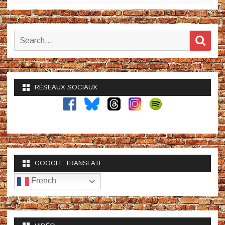
Search
Sear
for:
RÉSEAUX SOCIAUX
GOOGLE TRANSLATE
French