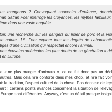
ous mangeons ? Convoquant souvenirs d’enfance, donné
han Safran Foer interroge les croyances, les mythes familiaux 
i-même dans une vaste enquête.
ir, une recherche sur les dangers du lisier de porc et la visi
ne nature, J.S. Foer explore tous les degrés de l’abominati
ges d’une civilisation qui respectait encore l’animal.
eunes écrivains américains les plus doués de sa génération a dé
t en Europe.
ion de « ne plus manger d’animaux », ce ne fut donc pas un déc
autres. Mais cela m’a conforté dans mes choix, et m’a fait voir
r la tradition, l’aspect culturel de la chose. Pas donneur de leç
 part : certains points avancés concernent la situation de l’élev
Europe sont différentes. Anyway, c’est un détail presque insignif