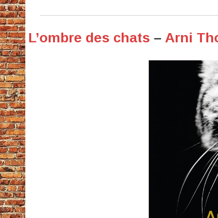
L’ombre des chats
–
Arni Th