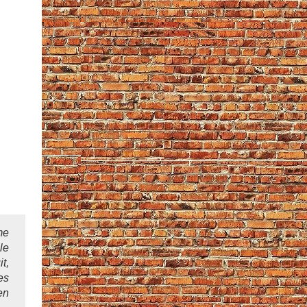
me
le
t,
es
en