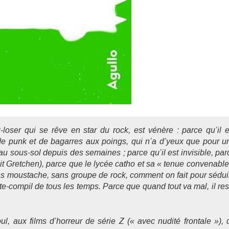
loser qui se rêve en star du rock, est vénère : parce qu’il e
e punk et de bagarres aux poings, qui n’a d’yeux que pour u
au sous-sol depuis des semaines ; parce qu’il est invisible, par
xit Gretchen), parce que le lycée catho et sa « tenue convenable
ans moustache, sans groupe de rock, comment on fait pour sédui
te-compil de tous les temps. Parce que quand tout va mal, il res
l, aux films d’horreur de série Z (« avec nudité frontale »), 