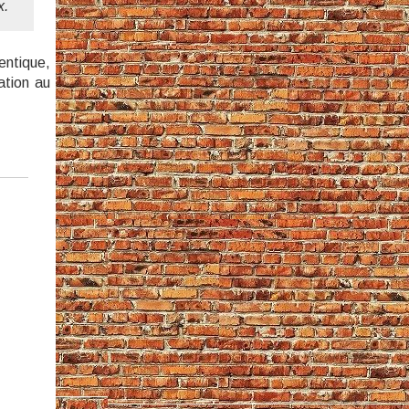
x.
entique,
ation au