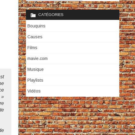
CATÉGORIES
Bouquins
Causes
Films
mavie.com
Musique
st
Playlists
ne
ce
Vidéos
 »
re
te
de