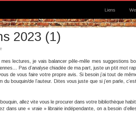
Liens
We
s 2023 (1)
sur
e
Suggestions
bouquins
 mes lectures, je vais balancer pêle-mêle mes suggestions bo
2023
(1)
ennes… Pas d’analyse chiadée de ma part, juste un ptit mot rap
s de vous faire votre propre avis. Si besoin j’ai tout de mêm
 du bouquin/de l’auteur. Dites vous juste que si j’en parle, c’est
 bouquin, allez vite vous le procurer dans votre bibliothèque habit
ez dans une « vraie » librairie indépendante, on a besoin d’elles