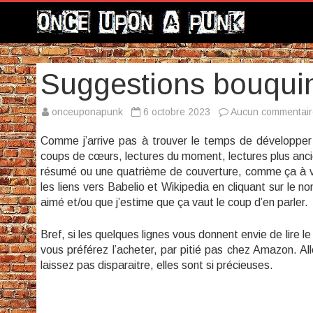
Suggestions bouquin
onceuponapunk
6 octobre 2023
Aucun commentair
Comme j’arrive pas à trouver le temps de développer
coups de cœurs, lectures du moment, lectures plus anci
résumé ou une quatrième de couverture, comme ça à vou
les liens vers Babelio et Wikipedia en cliquant sur le nom
aimé et/ou que j’estime que ça vaut le coup d’en parler.
Bref, si les quelques lignes vous donnent envie de lire le
vous préférez l’acheter, par pitié pas chez Amazon. All
laissez pas disparaitre, elles sont si précieuses.