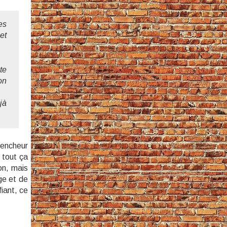
es
et
te
on
jà
lencheur
 tout ça
on, mais
age et de
iant, ce