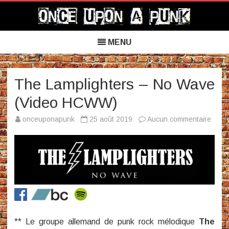
Once Upon a Punk
Skip
to
MENU
content
The Lamplighters – No Wave
(Video HCWW)
sur
onceuponapunk
25 août 2019
Aucun commentaire
The
Lampl
–
No
Wave
(Vide
HCW
­­
** Le groupe allemand de punk rock mélodique
The