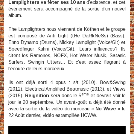
Lamplighters va fêter ses 10 ans
d’existence, et cet
évènement sera accompagné de la sortie d’un nouvel
album.
The Lamplighters nous viennent de Köthen et le groupe
est composé de Anti Light (tHe DaRkNeSs) (Bass),
Enno Dynamo (Drums), Mickey Lamplight (Voice/Git) et
Speedfinger Kuhni (Voice/Git). Leurs influences? Ils
citent les Ramones, NOFX, Hot Water Musik, Satanic
Surfers, Swingin Utters… Et c’est assez flagrant à
l’écoute de leurs morceaux.
Ils ont déjà sorti 4 opus : s/t (2010), Bow&Swing
(2012), Electrical Amplified Beatmusic (2013), et Views
ème
(2015).
Reignition
sera donc le 5
et devrait voir le
jour le 20 septembre. Un avant-goût a déjà été donné
avec la sortie de la vidéo du morceau «
No Wave
» le
22 Août dernier, vidéo estampillée HCWW.