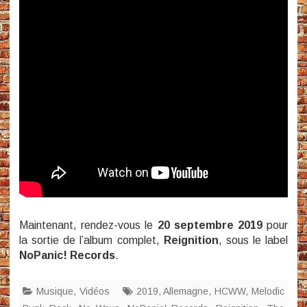
Maintenant, rendez-vous le
20 septembre 2019
pour
la sortie de l’album complet,
Reignition
, sous le label
NoPanic! Records
.
Musique
,
Vidéos
2019
,
Allemagne
,
HCWW
,
Melodic