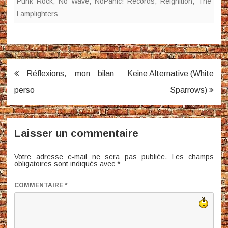
Punk Rock
,
No Wave
,
NoPanic! Records
,
Reignition
,
The
Lamplighters
Navigation
Réflexions, mon bilan
Keine Alternative (White
de
perso
Sparrows)
l’article
Laisser un commentaire
Votre adresse e-mail ne sera pas publiée.
Les champs
obligatoires sont indiqués avec
*
COMMENTAIRE
*