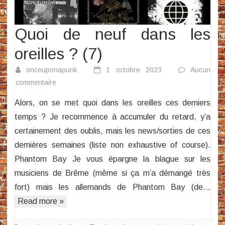
Quoi de neuf dans les
oreilles ? (7)
onceuponapunk
1 octobre 2023
Aucun
sur
commentaire
Quoi
Alors, on se met quoi dans les oreilles ces derniers
de
temps ? Je recommence à accumuler du retard, y’a
neuf
certainement des oublis, mais les news/sorties de ces
dans
dernières semaines (liste non exhaustive of course).
les
oreilles
Phantom Bay Je vous épargne la blague sur les
?
musiciens de Brême (même si ça m’a démangé très
(7)
fort) mais les allemands de Phantom Bay (de…
Read more »