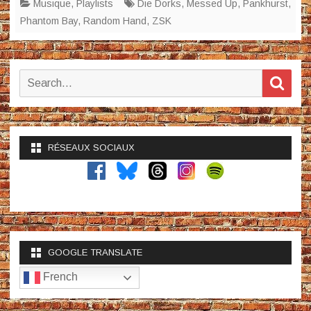
Musique
,
Playlists
Die Dorks
,
Messed Up
,
Pankhurst
,
Phantom Bay
,
Random Hand
,
ZSK
Search
Sear
for:
RÉSEAUX SOCIAUX
GOOGLE TRANSLATE
French