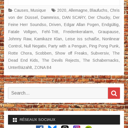
Causes
,
Musique
2020
,
Allemagne
,
Blaufuchs
,
Chris
von der Düssel
,
Dammriss
,
DAN SCARY
,
Der Chucky
,
Der
Feine Herr Soundso
,
Driven
,
Edgar Allan Pogen
,
Endgültig
,
Fatale Vollgen
,
Fehl-Tritt
,
Freidenkeralarm
,
Graupause
,
Johnny Raw
,
Kamikaze Klan
,
Leise iss schaiße
,
Nonlinear
Control
,
Null Negativ
,
Party with a Penguin
,
Ping Pong Punk
,
Rotte Chora
,
Scobben
,
Show off Freaks
,
Subversiv
,
The
Dead End Kids
,
The Devils Rejects
,
The Schabernacks
,
UnterBäzahlt
,
ZONA 84
Search
Sear
for:
RÉSEAUX SOCIAUX