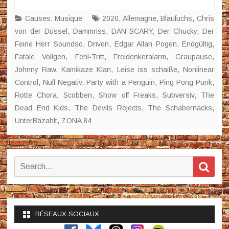
Causes
,
Musique
2020
,
Allemagne
,
Blaufuchs
,
Chris
von der Düssel
,
Dammriss
,
DAN SCARY
,
Der Chucky
,
Der
Feine Herr Soundso
,
Driven
,
Edgar Allan Pogen
,
Endgültig
,
Fatale Vollgen
,
Fehl-Tritt
,
Freidenkeralarm
,
Graupause
,
Johnny Raw
,
Kamikaze Klan
,
Leise iss schaiße
,
Nonlinear
Control
,
Null Negativ
,
Party with a Penguin
,
Ping Pong Punk
,
Rotte Chora
,
Scobben
,
Show off Freaks
,
Subversiv
,
The
Dead End Kids
,
The Devils Rejects
,
The Schabernacks
,
UnterBäzahlt
,
ZONA 84
Search
Sear
for:
RÉSEAUX SOCIAUX