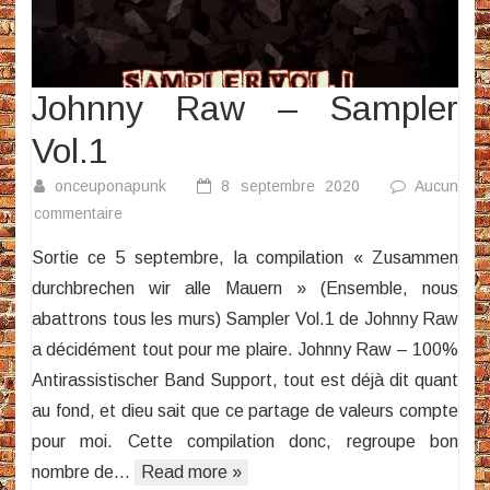
Johnny Raw – Sampler
Vol.1
onceuponapunk
8 septembre 2020
Aucun
sur
commentaire
Johnny
Sortie ce 5 septembre, la compilation « Zusammen
Raw
durchbrechen wir alle Mauern » (Ensemble, nous
–
abattrons tous les murs) Sampler Vol.1 de Johnny Raw
Sampler
a décidément tout pour me plaire. Johnny Raw – 100%
Vol.1
Antirassistischer Band Support, tout est déjà dit quant
au fond, et dieu sait que ce partage de valeurs compte
pour moi. Cette compilation donc, regroupe bon
nombre de…
Read more »