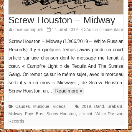
Screw Houston – Midway
sur
onceuponapunk
14 juillet 2019
Aucun commentaire
Scr
Screw Houston – Midway (13/06/2019 – White Russian
Hous
Records) Il y a quelques temps j’avais pondu un court
–
article sur une chanson dont le message me tenait à
Mid
cœur, « Campfire Light » de Tequila And The Sunrise
Gang. On remet ça sur le même sujet, avec le morceau
sorti il y a un mois « Midway« , de Screw Houston.
Screw Houston, un…
Read more »
Causes
,
Musique
,
Vidéos
2019
,
Band
,
Brabant
,
Midway
,
Pays-Bas
,
Screw Houston
,
Utrecht
,
White Russian
Records