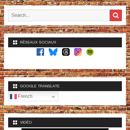
Search
Sear
for:
RÉSEAUX SOCIAUX
GOOGLE TRANSLATE
French
VIDÉO