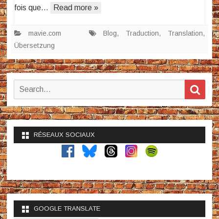
fois que…
Read more »
mavie.com
Blog
,
Traduction
,
Translation
,
Übersetzung
Search
Sear
for:
RÉSEAUX SOCIAUX
GOOGLE TRANSLATE