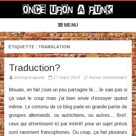
Once Upon a Punk
Skip
to
MENU
content
ÉTIQUETTE :
TRANSLATION
Traduction?
sur
onceuponapunk
17 mars 2019
Aucun commentaire
Trad
Mouais, en fait j’suis un peu partagée là… Je sais pas si
ça vaut le coup mais j’ai bien envie d’essayer quand
même. Le contenu de ce blog parle en grande partie de
groupes allemands, ou autrichiens, ou autres… Bref,
ceux qui atterrissent ici par intérêt pour un sujet précis
sont rarement francophones. Du coup, ça fait plusieurs