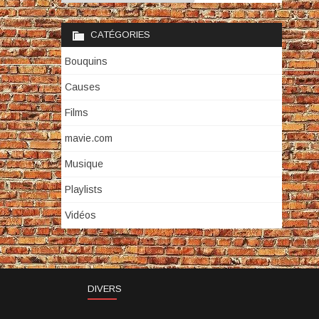
CATÉGORIES
Bouquins
Causes
Films
mavie.com
Musique
Playlists
Vidéos
DIVERS