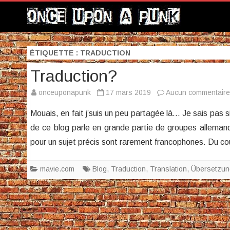
ÉTIQUETTE :
TRADUCTION
Traduction?
onceuponapunk
17 mars 2019
Aucun commentaire
Mouais, en fait j’suis un peu partagée là… Je sais pas 
de ce blog parle en grande partie de groupes allemands
pour un sujet précis sont rarement francophones. Du cou
mavie.com
Blog
,
Traduction
,
Translation
,
Übersetzun