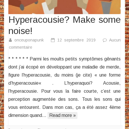
Hyperacousie? Make some
noise!
onceuponapunk
12 septembre 2019
Aucun
sur
commentaire
Hyperacousie?
* * * * * * Parmi les moults petits symptômes gênants
Make
dont j’ai écopé en développant une maladie de merde,
some
figure l’hyperacousie, du moins (je cite) « une forme
noise!
d’hyperacousie« . L‘hyperaquoi? Acousie,
l’hyperacousie. Pour vous la faire courte, c’est une
perception augmentée des sons. Tous les sons qui
vous entourent. Dans mon cas, ça a été assez 4ème
dimension quand…
Read more »