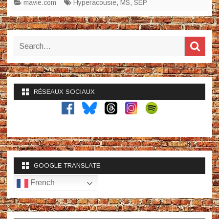
mavie.com
Hyperacousie
,
MS
,
SEP
Search
Sear
for:
RÉSEAUX SOCIAUX
GOOGLE TRANSLATE
French