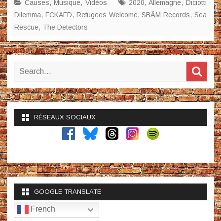
Causes
,
Musique
,
Vidéos
2020
,
Allemagne
,
Diciotti
Dilemma
,
FCKAFD
,
Refugees Welcome
,
SBÄM Records
,
Sea
Rescue
,
The Detectors
Search
Sear
for:
RÉSEAUX SOCIAUX
GOOGLE TRANSLATE
French