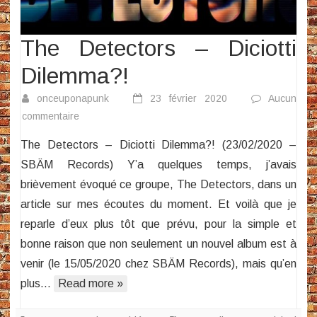
The Detectors – Diciotti
Dilemma?!
onceuponapunk
23 février 2020
Aucun
sur
commentaire
The
The Detectors – Diciotti Dilemma?! (23/02/2020 –
Detectors
SBÄM Records) Y’a quelques temps, j’avais
–
brièvement évoqué ce groupe, The Detectors, dans un
Diciotti
article sur mes écoutes du moment. Et voilà que je
Dilemma?!
reparle d’eux plus tôt que prévu, pour la simple et
bonne raison que non seulement un nouvel album est à
venir (le 15/05/2020 chez SBÄM Records), mais qu’en
plus…
Read more »