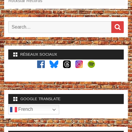
Rockstar Records
Search
Sear
for:
RÉSEAUX SOCIAUX
GOOGLE TRANSLATE
French