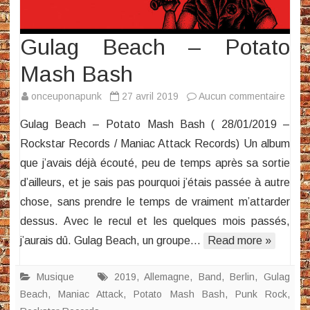
Gulag Beach – Potato
Mash Bash
sur
onceuponapunk
27 avril 2019
Aucun commentaire
Gula
Gulag Beach – Potato Mash Bash ( 28/01/2019 –
Beac
Rockstar Records / Maniac Attack Records) Un album
–
que j’avais déjà écouté, peu de temps après sa sortie
Potat
d’ailleurs, et je sais pas pourquoi j’étais passée à autre
Mash
Bash
chose, sans prendre le temps de vraiment m’attarder
dessus. Avec le recul et les quelques mois passés,
j’aurais dû. Gulag Beach, un groupe…
Read more »
Musique
2019
,
Allemagne
,
Band
,
Berlin
,
Gulag
Beach
,
Maniac Attack
,
Potato Mash Bash
,
Punk Rock
,