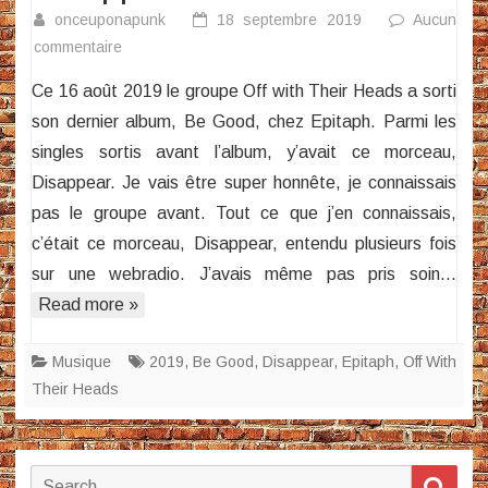
onceuponapunk
18 septembre 2019
Aucun
sur
commentaire
Off
Ce 16 août 2019 le groupe Off with Their Heads a sorti
With
son dernier album, Be Good, chez Epitaph. Parmi les
Their
singles sortis avant l’album, y’avait ce morceau,
Heads
Disappear. Je vais être super honnête, je connaissais
–
Disappear
pas le groupe avant. Tout ce que j’en connaissais,
c’était ce morceau, Disappear, entendu plusieurs fois
sur une webradio. J’avais même pas pris soin…
Read more »
Musique
2019
,
Be Good
,
Disappear
,
Epitaph
,
Off With
Their Heads
Search
Sear