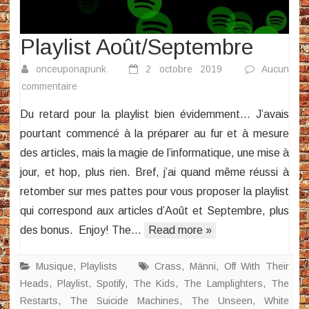
Playlist Août/Septembre
onceuponapunk
2 octobre 2019
Aucun
sur
commentaire
Playlist
Du retard pour la playlist bien évidemment… J’avais
Août/Septembre
pourtant commencé à la préparer au fur et à mesure
des articles, mais la magie de l’informatique, une mise à
jour, et hop, plus rien. Bref, j’ai quand même réussi à
retomber sur mes pattes pour vous proposer la playlist
qui correspond aux articles d’Août et Septembre, plus
des bonus. Enjoy! The…
Read more »
Musique
,
Playlists
Crass
,
Männi
,
Off With Their
Heads
,
Playlist
,
Spotify
,
The Kids
,
The Lamplighters
,
The
Restarts
,
The Suicide Machines
,
The Unseen
,
White