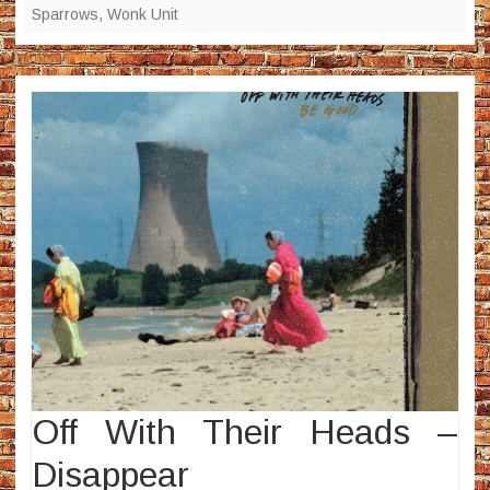
Sparrows
,
Wonk Unit
Off With Their Heads –
Disappear