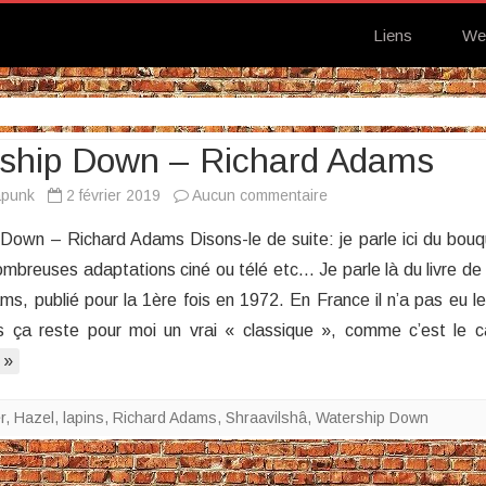
Liens
We
ship Down – Richard Adams
sur
apunk
2 février 2019
Aucun commentaire
Watership
own – Richard Adams Disons-le de suite: je parle ici du bouq
Down
ombreuses adaptations ciné ou télé etc… Je parle là du livre de
–
s, publié pour la 1ère fois en 1972. En France il n’a pas eu l
Richard
s ça reste pour moi un vrai « classique », comme c’est le
Adams
 »
r
,
Hazel
,
lapins
,
Richard Adams
,
Shraavilshâ
,
Watership Down