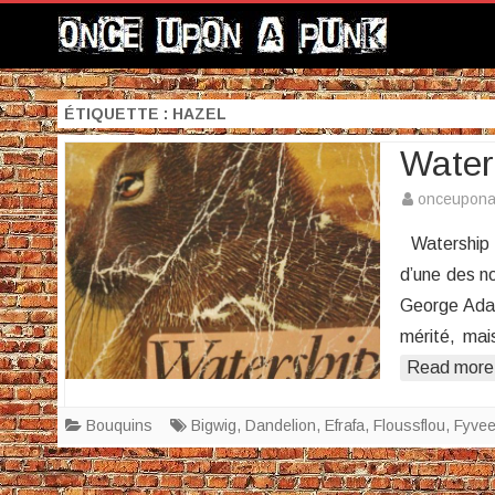
ÉTIQUETTE :
HAZEL
Water
onceupon
Watership D
d’une des n
George Adam
mérité, mai
Read more
Bouquins
Bigwig
,
Dandelion
,
Efrafa
,
Floussflou
,
Fyvee