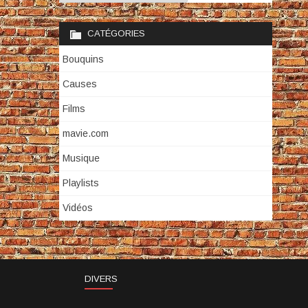
CATÉGORIES
Bouquins
Causes
Films
mavie.com
Musique
Playlists
Vidéos
DIVERS