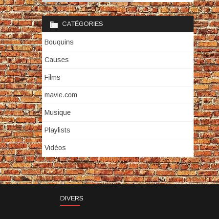
CATÉGORIES
Bouquins
Causes
Films
mavie.com
Musique
Playlists
Vidéos
DIVERS