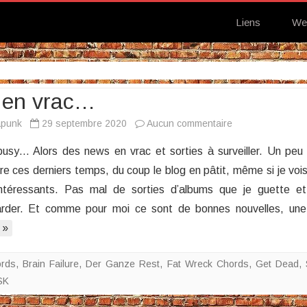
Liens
We
 en vrac…
sur
apunk
29 septembre 2020
Aucun commentaire
News
usy… Alors des news en vrac et sorties à surveiller. Un peu
en
re ces derniers temps, du coup le blog en pâtit, même si je voi
vrac…
intéressants. Pas mal de sorties d’albums que je guette et
tarder. Et comme pour moi ce sont de bonnes nouvelles, une
 »
ords
,
Brain Failure
,
Der Ganze Rest
,
Fat Wreck Chords
,
Get Dead
,
SK