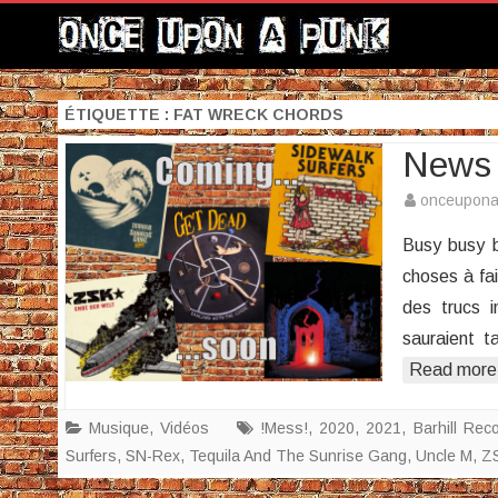
ÉTIQUETTE :
FAT WRECK CHORDS
News
onceupon
Busy busy b
choses à fai
des trucs 
sauraient 
Read more
Musique
,
Vidéos
!Mess!
,
2020
,
2021
,
Barhill Rec
Surfers
,
SN-Rex
,
Tequila And The Sunrise Gang
,
Uncle M
,
Z