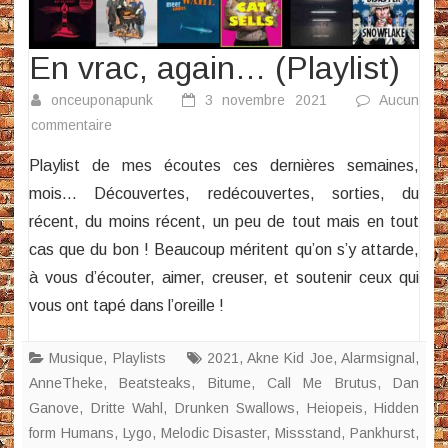
En vrac, again… (Playlist)
onceuponapunk
3 novembre 2021
Aucun
sur
commentaire
En
Playlist de mes écoutes ces dernières semaines,
vrac,
mois… Découvertes, redécouvertes, sorties, du
again…
récent, du moins récent, un peu de tout mais en tout
(Playlist)
cas que du bon ! Beaucoup méritent qu’on s’y attarde,
à vous d’écouter, aimer, creuser, et soutenir ceux qui
vous ont tapé dans l’oreille !
Musique
,
Playlists
2021
,
Akne Kid Joe
,
Alarmsignal
,
AnneTheke
,
Beatsteaks
,
Bitume
,
Call Me Brutus
,
Dan
Ganove
,
Dritte Wahl
,
Drunken Swallows
,
Heiopeis
,
Hidden
form Humans
,
Lygo
,
Melodic Disaster
,
Missstand
,
Pankhurst
,