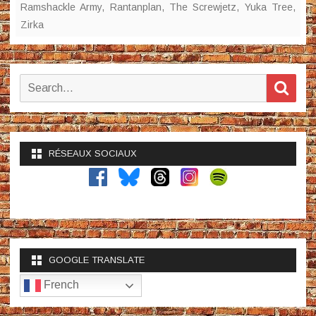
Ramshackle Army
,
Rantanplan
,
The Screwjetz
,
Yuka Tree
,
Zirka
Search
Sear
for:
RÉSEAUX SOCIAUX
GOOGLE TRANSLATE
French