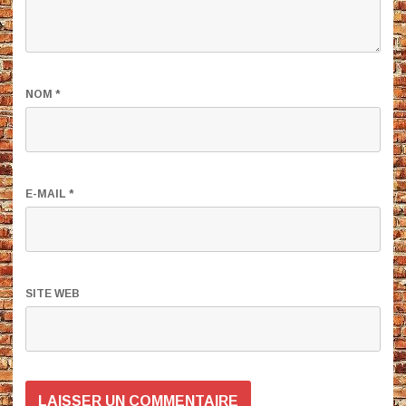
NOM
*
E-MAIL
*
SITE WEB