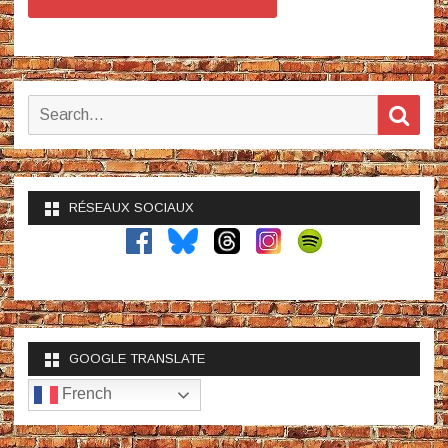
Search
Sear
for:
RÉSEAUX SOCIAUX
GOOGLE TRANSLATE
French