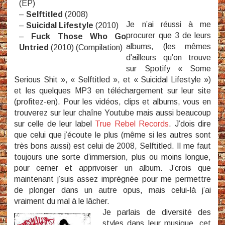
(EP)
–
Selftitled
(2008)
Je n’ai réussi à me
–
Suicidal Lifestyle
(2010)
procurer que 3 de leurs
–
Fuck Those Who Go
albums, (les mêmes
Untried
(2010) (Compilation)
d’ailleurs qu’on trouve
sur Spotify « Some
Serious Shit », « Selftitled », et « Suicidal Lifestyle »)
et les quelques MP3 en téléchargement sur leur site
(profitez-en). Pour les vidéos, clips et albums, vous en
trouverez sur leur chaîne Youtube mais aussi beaucoup
sur celle de leur label
True Rebel Records
. J’dois dire
que celui que j’écoute le plus (même si les autres sont
très bons aussi) est celui de 2008, Selftitled. Il me faut
toujours une sorte d’immersion, plus ou moins longue,
pour cerner et apprivoiser un album. J’crois que
maintenant j’suis assez imprégnée pour me permettre
de plonger dans un autre opus, mais celui-là j’ai
vraiment du mal à le lâcher.
Je parlais de diversité des
styles dans leur musique, cet