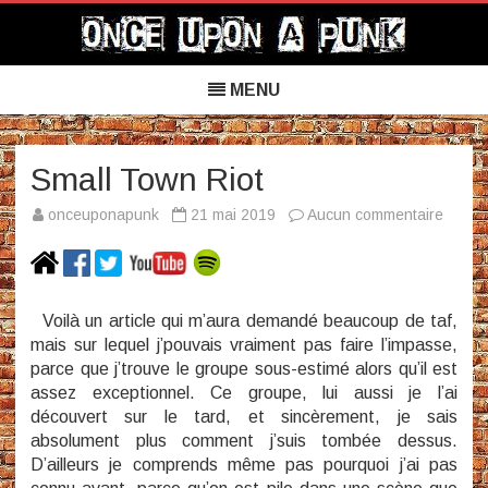
Once Upon a Punk
Skip
to
MENU
content
Small Town Riot
sur
onceuponapunk
21 mai 2019
Aucun commentaire
Small
Town
Riot
Voilà un article qui m’aura demandé beaucoup de taf,
mais sur lequel j’pouvais vraiment pas faire l’impasse,
parce que j’trouve le groupe sous-estimé alors qu’il est
assez exceptionnel. Ce groupe, lui aussi je l’ai
découvert sur le tard, et sincèrement, je sais
absolument plus comment j’suis tombée dessus.
D’ailleurs je comprends même pas pourquoi j’ai pas