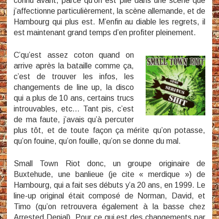
connu avant, parce qu’on est pile dans une scène que
j’affectionne particulièrement, la scène allemande, et de
Hambourg qui plus est. M’enfin au diable les regrets, il
est maintenant grand temps d’en profiter pleinement.
C’qu’est assez coton quand on
arrive après la bataille comme ça,
c’est de trouver les infos, les
changements de line up, la disco
qui a plus de 10 ans, certains trucs
introuvables, etc… Tant pis, c’est
de ma faute, j’avais qu’à percuter
plus tôt, et de toute façon ça mérite qu’on potasse,
qu’on fouine, qu’on fouille, qu’on se donne du mal.
Small Town Riot donc, un groupe originaire de
Buxtehude, une banlieue (je cite « merdique ») de
Hambourg, qui a fait ses débuts y’a 20 ans, en 1999. Le
line-up original était composé de Norman, David, et
Timo (qu’on retrouvera également à la basse chez
Arrested Denial). Pour ce qui est des changements par