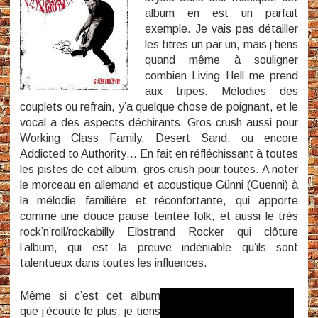
album en est un parfait
exemple. Je vais pas détailler
les titres un par un, mais j’tiens
quand même à souligner
combien Living Hell me prend
aux tripes. Mélodies des
couplets ou refrain, y’a quelque chose de poignant, et le
vocal a des aspects déchirants. Gros crush aussi pour
Working Class Family, Desert Sand, ou encore
Addicted to Authority… En fait en réfléchissant à toutes
les pistes de cet album, gros crush pour toutes. A noter
le morceau en allemand et acoustique Günni (Guenni) à
la mélodie familière et réconfortante, qui apporte
comme une douce pause teintée folk, et aussi le très
rock’n’roll/rockabilly Elbstrand Rocker qui clôture
l’album, qui est la preuve indéniable qu’ils sont
talentueux dans toutes les influences.
Même si c’est cet album
que j’écoute le plus, je tiens