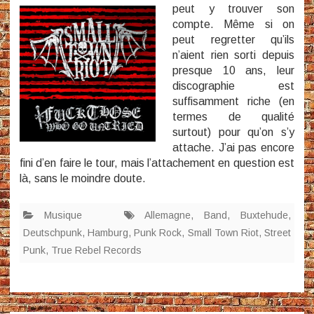
peut y trouver son
compte. Même si on
peut regretter qu’ils
n’aient rien sorti depuis
presque 10 ans, leur
discographie est
suffisamment riche (en
termes de qualité
surtout) pour qu’on s’y
attache. J’ai pas encore
fini d’en faire le tour, mais l’attachement en question est
là, sans le moindre doute.
Musique
Allemagne
,
Band
,
Buxtehude
,
Deutschpunk
,
Hamburg
,
Punk Rock
,
Small Town Riot
,
Street
Punk
,
True Rebel Records