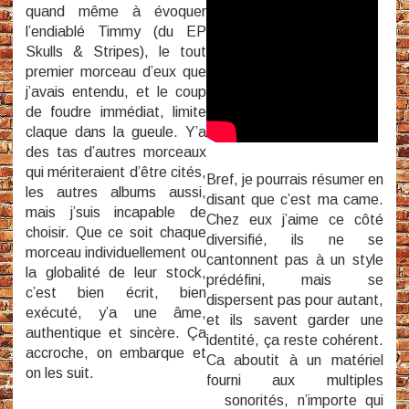
quand même à évoquer
l’endiablé Timmy (du EP
Skulls & Stripes), le tout
premier morceau d’eux que
j’avais entendu, et le coup
de foudre immédiat, limite
claque dans la gueule. Y’a
des tas d’autres morceaux
qui mériteraient d’être cités,
Bref, je pourrais résumer en
les autres albums aussi,
disant que c’est ma came.
mais j’suis incapable de
Chez eux j’aime ce côté
choisir. Que ce soit chaque
diversifié, ils ne se
morceau individuellement ou
cantonnent pas à un style
la globalité de leur stock,
prédéfini, mais se
c’est bien écrit, bien
dispersent pas pour autant,
exécuté, y’a une âme,
et ils savent garder une
authentique et sincère. Ça
identité, ça reste cohérent.
accroche, on embarque et
Ca aboutit à un matériel
on les suit.
fourni aux multiples
sonorités, n’importe qui