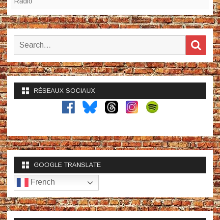
Radio
Search
Sear
for:
RÉSEAUX SOCIAUX
GOOGLE TRANSLATE
French