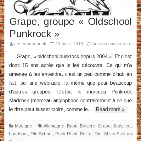
Grape, groupe « Oldschool
Punkrock »
sur
onceuponapunk
13 mars 2019
Aucun commentaire
Grap
Grape, « oldschool punkrock depuis 2004 ». Et c’est
grou
donc 15 ans après que je les découvre. Ce qui m’a
« Ol
amenée à les entendre, c’est un peu comme d’hab en
Punk
fait, sur une webradio, la même que pour beaucoup
d’autres groupes. C’était le morceau Punkrock
Mädchen (morceau anglophone contrairement à ce que
le titre peut laisser croire, comme le…
Read more »
Musique
Allemagne
,
Band
,
Bavière
,
Grape
,
Justylied
,
Landshut
,
Old School
,
Punk Rock
,
Roll or Die
,
Shitty Stuff on