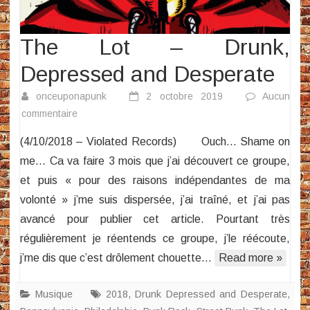
The Lot – Drunk,
Depressed and Desperate
onceuponapunk
2 octobre 2019
Aucun
sur
commentaire
The
(4/10/2018 – Violated Records) Ouch… Shame on
Lot
me… Ca va faire 3 mois que j’ai découvert ce groupe,
–
et puis « pour des raisons indépendantes de ma
Drunk,
volonté » j’me suis dispersée, j’ai traîné, et j’ai pas
Depressed
and
avancé pour publier cet article. Pourtant très
Desperate
régulièrement je réentends ce groupe, j’le réécoute,
j’me dis que c’est drôlement chouette…
Read more »
Musique
2018
,
Drunk Depressed and Desperate
,