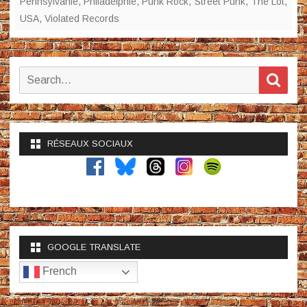
Pennsylvanie
,
Philadelphie
,
Punk Rock
,
Street Punk
,
The Lot
,
USA
,
Violated Records
Search
Sear
for:
RÉSEAUX SOCIAUX
GOOGLE TRANSLATE
French