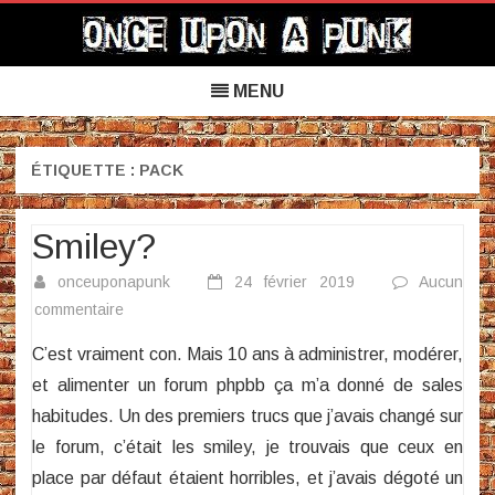
Once Upon a Punk
Skip
to
MENU
content
ÉTIQUETTE :
PACK
Smiley?
onceuponapunk
24 février 2019
Aucun
sur
commentaire
Smiley?
C’est vraiment con. Mais 10 ans à administrer, modérer,
et alimenter un forum phpbb ça m’a donné de sales
habitudes. Un des premiers trucs que j’avais changé sur
le forum, c’était les smiley, je trouvais que ceux en
place par défaut étaient horribles, et j’avais dégoté un