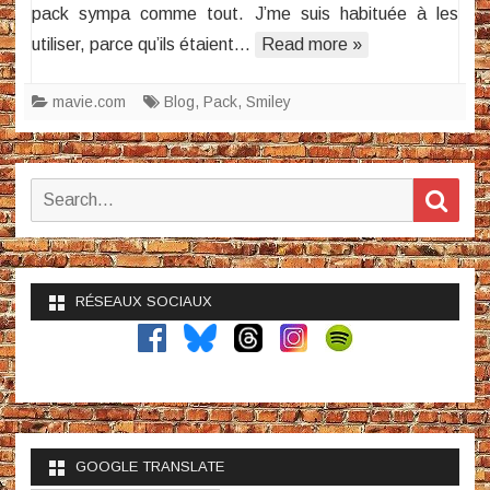
pack sympa comme tout. J’me suis habituée à les
utiliser, parce qu’ils étaient…
Read more »
mavie.com
Blog
,
Pack
,
Smiley
Search
Sear
for:
RÉSEAUX SOCIAUX
GOOGLE TRANSLATE